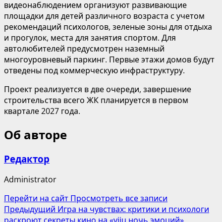
видеонаблюдением организуют развивающие
площадки для детей различного возраста с учетом
рекомендаций психологов, зеленые зоны для отдыха
и прогулок, места для занятия спортом. Для
автолюбителей предусмотрен наземный
многоуровневый паркинг. Первые этажи домов будут
отведены под коммерческую инфраструктуру.
Проект реализуется в две очереди, завершение
строительства всего ЖК планируется в первом
квартале 2027 года.
Об авторе
Редактор
Administrator
Перейти на сайт
Просмотреть все записи
Навигация
Предыдущий
Игра на чувствах: критики и психологи
раскроют секреты кино на «viju ночь эмоций»