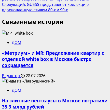
записи
Следующий:
GUESS представляет коллекцию,
вдохновленную стилем 80-х и 90-х
Связанные истории
ДОМ
«Метриум» и MR: Предложение квартир с
отделкой white box в Москве быстро
сокращается
Редактор
28.07.2026
ДОМ
На элитные пентхаусы в Москве потратили
35,3 млрд рублей