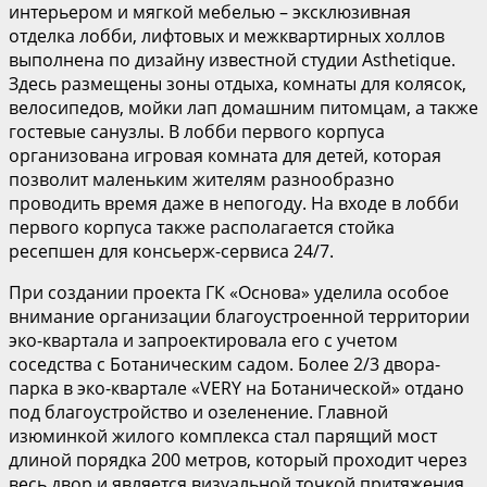
интерьером и мягкой мебелью – эксклюзивная
отделка лобби, лифтовых и межквартирных холлов
выполнена по дизайну известной студии Asthetique.
Здесь размещены зоны отдыха, комнаты для колясок,
велосипедов, мойки лап домашним питомцам, а также
гостевые санузлы. В лобби первого корпуса
организована игровая комната для детей, которая
позволит маленьким жителям разнообразно
проводить время даже в непогоду. На входе в лобби
первого корпуса также располагается стойка
ресепшен для консьерж-сервиса 24/7.
При создании проекта ГК «Основа» уделила особое
внимание организации благоустроенной территории
эко-квартала и запроектировала его с учетом
соседства с Ботаническим садом. Более 2/3 двора-
парка в эко-квартале «VERY на Ботанической» отдано
под благоустройство и озеленение. Главной
изюминкой жилого комплекса стал парящий мост
длиной порядка 200 метров, который проходит через
весь двор и является визуальной точкой притяжения,