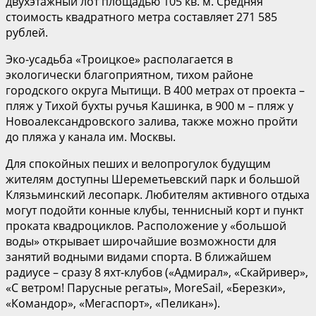
двухэтажный лот площадью 105 кв. м. Средняя
стоимость квадратного метра составляет 271 585
рублей.
Эко-усадьба «Троицкое» располагается в
экологически благоприятном, тихом районе
городского округа Мытищи. В 400 метрах от проекта –
пляж у Тихой бухты ручья Кашинка, в 900 м – пляж у
Новоалександровского залива, также можно пройти
до пляжа у канала им. Москвы.
Для спокойных пеших и велопрогулок будущим
жителям доступны Шереметьевский парк и большой
Клязьминский лесопарк. Любителям активного отдыха
могут подойти конные клубы, теннисный корт и пункт
проката квадроциклов. Расположение у «большой
воды» открывает широчайшие возможности для
занятий водными видами спорта. В ближайшем
радиусе – сразу 8 яхт-клубов («Адмирал», «Скайривер»,
«С ветром! Парусные регаты», MoreSail, «Березки»,
«Командор», «Мегаспорт», «Пеликан»).