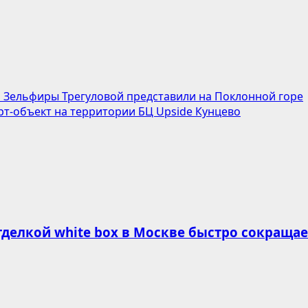
м Зельфиры Трегуловой представили на Поклонной горе
рт-объект на территории БЦ Upside Кунцево
делкой white box в Москве быстро сокращае