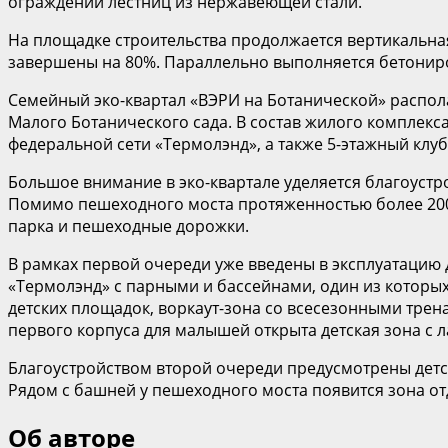
ограждений лестниц из нержавеющей стали.
На площадке строительства продолжается вертикальная
завершены на 80%. Параллельно выполняется бетониро
Семейный эко-квартал «ВЭРИ на Ботанической» распола
Малого Ботанического сада. В состав жилого комплекс
федеральной сети «Термолэнд», а также 5-этажный клу
Большое внимание в эко-квартале уделяется благоустро
Помимо пешеходного моста протяженностью более 200 
парка и пешеходные дорожки.
В рамках первой очереди уже введены в эксплуатацию 
«Термолэнд» с парными и бассейнами, один из которы
детских площадок, воркаут-зона со всесезонными трен
первого корпуса для малышей открыта детская зона с 
Благоустройством второй очереди предусмотрены детск
Рядом с башней у пешеходного моста появится зона от
Об авторе