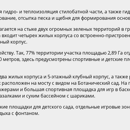
 гидро- и теплоизоляция стилобатной части, а также ги
вание, отсыпка песка и щебня для формирования основ
гается на стыке двух огромных зеленых территорий в гр
а входит четырех жилых корпуса со встроенно-пристроен
бный корпус.
йству. Так, 77% территории участка площадью 2,89 Га о
метров, здесь предусмотрены спортивные и детские пл
два жилых корпуса и 5-этажный клубный корпус, а также
х расположен на мосту с видом на Ботанический сад. Н
ажерами и большая спортивная площадка для игр в баск
лазалками и сухим бассейном с шариками.
ие площадки для детского сада, отдельные игровые зон
дыха с фонтаном.