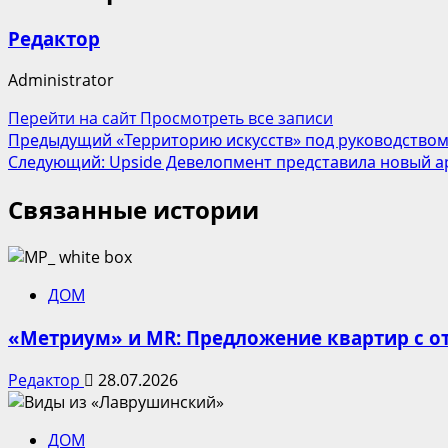
Редактор
Administrator
Перейти на сайт
Просмотреть все записи
Навигация
Предыдущий
«Территорию искусств» под руководство
Следующий:
Upside Девелопмент представила новый а
записи
Связанные истории
ДОМ
«Метриум» и MR: Предложение квартир с от
Редактор
28.07.2026
ДОМ