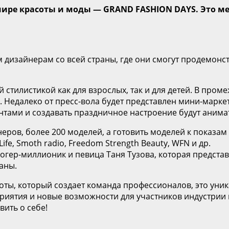
 мире красоты и моды — GRAND FASHION DAYS. Это м
 дизайнерам со всей страны, где они смогут продемон
тилистикой как для взрослых, так и для детей. В проме
. Недалеко от пресс-вола будет представлен мини-марке
нтами и создавать праздничное настроение будут анима
неров, более 200 моделей, а готовить моделей к показам
ife, Smoth radio, Freedom Strength Beauty, WFN и др.
огер-миллионик и певица Таня Тузова, которая представ
аны.
оты, который создает команда профессионалов, это уни
приятия и новые возможности для участников индустри
ить о себе!