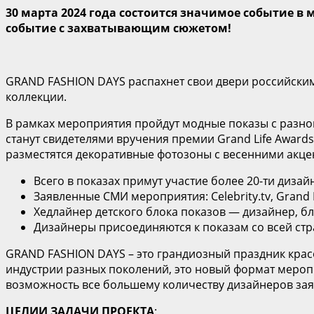
30 марта 2024 года состоится значимое событие в
событие с захватывающим сюжетом!
GRAND FASHION DAYS распахнет свои двери российским
коллекции.
В рамках мероприятия пройдут модные показы с разной с
станут свидетелями вручения премии Grand Life Awards
разместятся декоративные фотозоны с весенними акце
Всего в показах примут участие более 20-ти дизай
Заявленные СМИ мероприятия: Celebrity.tv, Grand L
Хедлайнер детского блока показов — дизайнер, бл
Дизайнеры присоединяются к показам со всей стр
GRAND FASHION DAYS – это грандиозный праздник крас
индустрии разных поколений, это новый формат меро
возможность все большему количеству дизайнеров заяв
ЦЕЛ
И
И ЗАДАЧИ
ПРОЕКТА
: