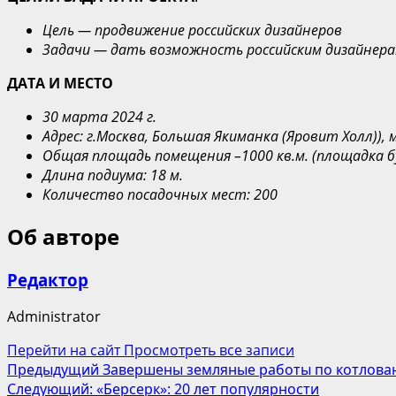
Цель —
продвижение российских дизайнеров
Задач
и —
дать возможность российским дизайнер
ДАТА И МЕСТО
30 марта
202
4
г.
Адрес:
г.Москва,
Большая Якиманка
(
Яровит Холл
)
)
,
Общая площадь помещения
–
1
0
00 кв.
м. (
п
лощадка б
Длина
п
одиум
а
:
18
м
.
Количество
п
осадочны
х
мест: 200
Об авторе
Редактор
Administrator
Перейти на сайт
Просмотреть все записи
Навигация
Предыдущий
Завершены земляные работы по котлован
Следующий:
«Берсерк»: 20 лет популярности