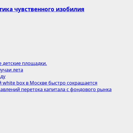
тика чувственного изобилия
е детские площадки.
учаи лета
оду
 white box в Москве быстро сокращается
авлений перетока капитала с фондового рынка