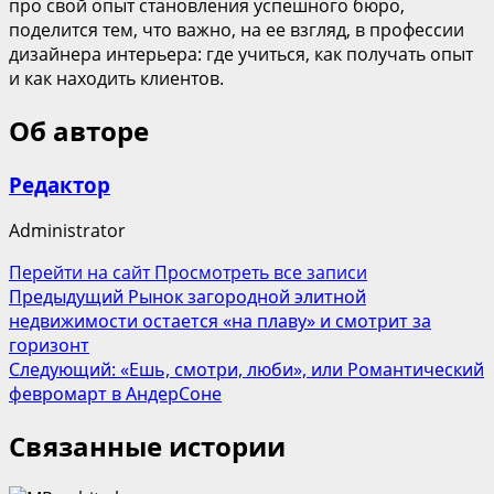
про свой опыт становления успешного бюро,
поделится тем, что важно, на ее взгляд, в профессии
дизайнера интерьера: где учиться, как получать опыт
и как находить клиентов.
Об авторе
Редактор
Administrator
Перейти на сайт
Просмотреть все записи
Навигация
Предыдущий
Рынок загородной элитной
недвижимости остается «на плаву» и смотрит за
записи
горизонт
Следующий:
«Ешь, смотри, люби», или Романтический
февромарт в АндерСоне
Связанные истории