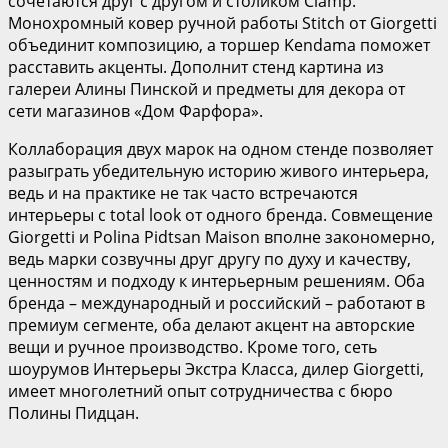
сочетаются друг с другом и столиком Clamp.
Монохромный ковер ручной работы Stitch от Giorgetti
объединит композицию, a торшер Kendama поможет
расставить акценты. Дополнит стенд картина из
галереи Алины Пинской и предметы для декора от
сети магазинов «Дом Фарфора».
Коллаборация двух марок на одном стенде позволяет
разыграть убедительную историю живого интерьера,
ведь и на практике не так часто встречаются
интерьеры с total look от одного бренда. Совмещение
Giorgetti и Polina Pidtsan Maison вполне закономерно,
ведь марки созвучны друг другу по духу и качеству,
ценностям и подходу к интерьерным решениям. Оба
бренда – международный и российский – работают в
премиум сегменте, оба делают акцент на авторские
вещи и ручное производство. Кроме того, сеть
шоурумов Интерьеры Экстра Класса, дилер Giorgetti,
имеет многолетний опыт сотрудничества с бюро
Полины Пидцан.