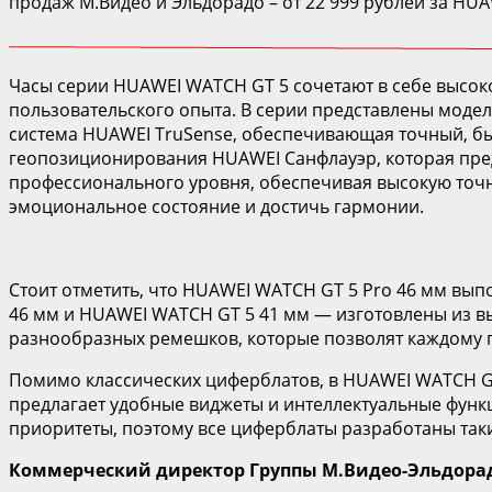
продаж М.Видео и Эльдорадо – от 22 999 рублей за HU
Часы серии HUAWEI WATCH GT 5 сочетают в себе высо
пользовательского опыта. В серии представлены модел
система HUAWEI TruSense, обеспечивающая точный, б
геопозиционирования HUAWEI Санфлауэр, которая пред
профессионального уровня, обеспечивая высокую точн
эмоциональное состояние и достичь гармонии.
Стоит отметить, что HUAWEI WATCH GT 5 Pro 46 мм вып
46 мм и HUAWEI WATCH GT 5 41 мм — изготовлены из в
разнообразных ремешков, которые позволят каждому 
Помимо классических циферблатов, в HUAWEI WATCH GT
предлагает удобные виджеты и интеллектуальные функц
приоритеты, поэтому все циферблаты разработаны так
Коммерческий директор Группы М.Видео-Эльдорад