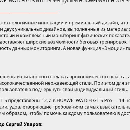
AWEI WATCH GT5 и от 29 999 рублей HUAWEI WATCH GT5 P
котехнологичные инновации и премиальный дизайн, что
и двух уникальных дизайнов, выполненные из материало
ыстрый и комплексный мониторинг физических показате
оставляет широкие возможности беговых тренировок, т
ость данных мониторинга. А новая функция «Эмоции» п
олнены из титанового сплава аэрокосмического класса,
ысококачественной нержавеющей стали. При этом для э
пользователю подчеркнуть свой индивидуальный стиль.
 5 представлены 12, а в HUAWEI WATCH GT 5 Pro — 14 н
ии, удовлетворяющие требованиям самых взыскательных
им образом, чтобы помочь каждому пользователю в дос
о Сергей Уваров: