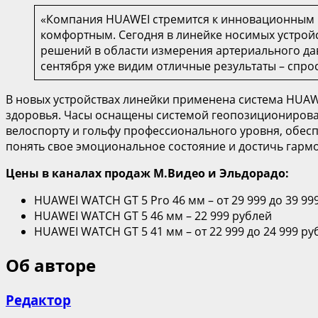
«Компания HUAWEI стремится к инновационным и
комфортным. Сегодня в линейке носимых устройс
решений в области измерения артериального дав
сентября уже видим отличные результаты – спрос
В новых устройствах линейки применена система HUAW
здоровья. Часы оснащены системой геопозиционирова
велоспорту и гольфу профессионального уровня, обес
понять свое эмоциональное состояние и достичь гарм
Цены в каналах продаж М.Видео и Эльдорадо:
HUAWEI WATCH GT 5 Pro 46 мм – от 29 999 до 39 9
HUAWEI WATCH GT 5 46 мм – 22 999 рублей
HUAWEI WATCH GT 5 41 мм – от 22 999 до 24 999 ру
Об авторе
Редактор