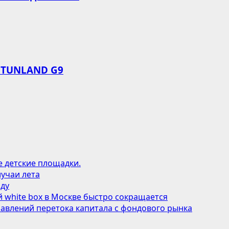
 TUNLAND G9
е детские площадки.
учаи лета
оду
 white box в Москве быстро сокращается
авлений перетока капитала с фондового рынка