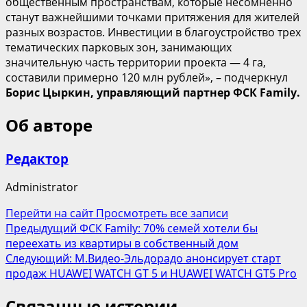
общественным пространствам, которые несомненно
станут важнейшими точками притяжения для жителей
разных возрастов. Инвестиции в благоустройство трех
тематических парковых зон, занимающих
значительную часть территории проекта — 4 га,
составили примерно 120 млн рублей», – подчеркнул
Борис Цыркин, управляющий партнер ФСК Family.
Об авторе
Редактор
Administrator
Перейти на сайт
Просмотреть все записи
Навигация
Предыдущий
ФСК Family: 70% семей хотели бы
переехать из квартиры в собственный дом
записи
Следующий:
М.Видео-Эльдорадо анонсирует старт
продаж HUAWEI WATCH GT 5 и HUAWEI WATCH GT5 Pro
Связанные истории