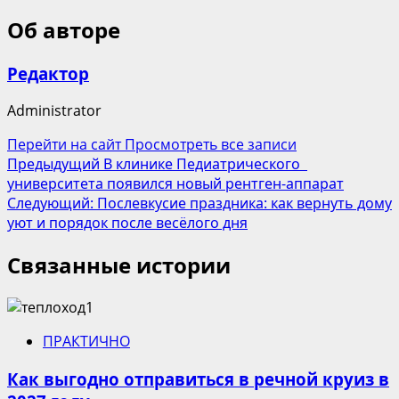
Об авторе
Редактор
Administrator
Перейти на сайт
Просмотреть все записи
Навигация
Предыдущий
В клинике Педиатрического
университета появился новый рентген-аппарат
записи
Следующий:
Послевкусие праздника: как вернуть дому
уют и порядок после весёлого дня
Связанные истории
ПРАКТИЧНО
Как выгодно отправиться в речной круиз в