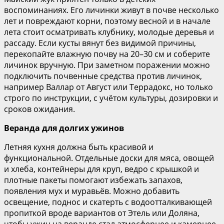
воспоминаниях. Его личинки живут в почве несколько
лет и повреждают корни, поэтому весной и в начале
лета стоит осматривать клубнику, молодые деревья и
рассаду. Если кусты вянут без видимой причины,
перекопайте влажную почву на 20–30 см и соберите
личинок вручную. При заметном поражении можно
подключить почвенные средства против личинок,
например Валлар от Август или Террадокс, но только
строго по инструкции, с учётом культуры, дозировки и
сроков ожидания.
Веранда для долгих ужинов
Летняя кухня должна быть красивой и
функциональной. Отдельные доски для мяса, овощей
и хлеба, контейнеры для круп, ведро с крышкой и
плотные пакеты помогают избежать запахов,
появления мух и муравьёв. Можно добавить
освещение, поднос и скатерть с водоотталкивающей
пропиткой вроде вариантов от Этель или Доляна,
чтобы ужин на веранде стал атмосфернее и камернее.