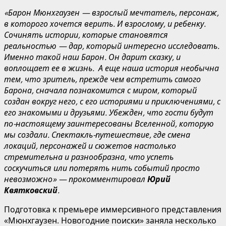
«Барон Мюнхгаузен — взрослый мечтатель, персонаж,
в которого хочется верить. И взрослому, и ребенку.
Сочинять истории, которые становятся
реальностью — дар, который интересно исследовать.
Именно такой наш Барон. Он да
рит сказку, и
воплощает ее в жизнь. А еще наша история необычна
тем, что зритель, прежде чем встретить самого
Барона, сначала познакомится с миром, который
создан вокруг него, с его историями и приключениями, с
его знакомыми и друзьями. Убежден, что гости
будут
по-настоящему заинтересованы Вселенной, которую
мы создали. Спектакль-путешествие, где смена
локаций, персонажей и сюжетов настолько
стремительна и разнообразна, что успеть
соскучиться или потерять нить событий просто
невозможно» — прокомментировал
Юрий
Квятковский
.
Подготовка к премьере иммерсивного представления
«Мюнхгаузен. Новогодние поиски» заняла несколько