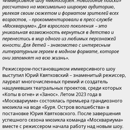
«
Иммерсивное
шоу «Мюнхгаузен. Новогодние поиски»
рассчитано на максимально широкую аудиторию,
увлекая своим сюжетом и форматом зрителей всех
возрастов, – прокомментировали в пресс-службе
«
Москвариума
». Для взрослого поколения – это
уникальная возможность вернуться в детство и
перенестись в мир одного из любимых персонажей
юности. Для детей – знакомство с интересным
литературным героем в модном формате, которое
они запомнят на всю жизнь».
Режиссером-постановщиком иммерсивного шоу
выступил Юрий Квятковский – знаменитый режиссер,
лауреат многочисленных премий и создатель
нашумевших театральных проектов, среди которых
«Копы в огне» и «Занос». Летом 2023 года в
«Москвариуме» состоялась премьера грандиозного
мюзикла на воде «Буря. Остров волшебства» в
постановке Юрия Квятковского. После завершения
успешного сезона мюзикла команда «Москвариума»
вместе с режиссером начала работу над новым шоу.