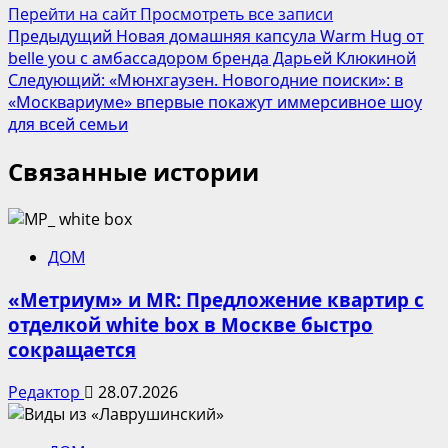
Перейти на сайт
Просмотреть все записи
Навигация
Предыдущий
Новая домашняя капсула Warm Hug от
belle you c амбассадором бренда Дарьей Клюкиной
записи
Следующий:
«Мюнхгаузен. Новогодние поиски»: в
«Москвариуме» впервые покажут иммерсивное шоу
для всей семьи
Связанные истории
ДОМ
«Метриум» и MR: Предложение квартир с
отделкой white box в Москве быстро
сокращается
Редактор
28.07.2026