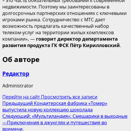
– это часть обязательных требований к современной
недвижимости. Поэтому мы заинтересованы в
долгосрочных партнерских отношениях с ключевыми
игроками рынка. Сотрудничество с МТС дает
возможность предлагать качественный набор
телеком-услуг на территории жилых комплексов
компании», —
говорит директор департамента
развития продукта ГК ФСК Пётр Кирилловский
.
Об авторе
Редактор
Administrator
Перейти на сайт
Просмотреть все записи
Навигация
Предыдущий
Кондитерская фабрика «Томер»
выпустила новую коллекцию шоколада
записи
Следующий:
«Мультиландия»: Смешарики в выходные
—Приключения в джунглях и путешествия во
времени.