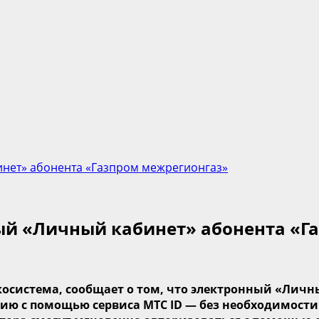
инет» абонента «Газпром межрегионгаз»
ный «Личный кабинет» абонента «Г
косистема, сообщает о том, что
э
лектро
нный «Личны
цию
с помощью сервиса МТС ID
—
без необходимости