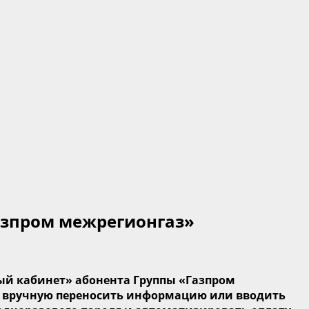
азпром межрегионгаз»
й кабинет» абонента Г
руппы «Газпром
 вручную переносит
ь информацию или вводить