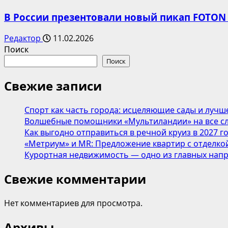
В России презентовали новый пикап FOTON
Редактор
11.02.2026
Поиск
Поиск
Свежие записи
Спорт как часть города: исцеляющие сады и лучш
Волшебные помощники «Мультиландии» на все сл
Как выгодно отправиться в речной круиз в 2027 г
«Метриум» и MR: Предложение квартир с отделкой
Курортная недвижимость — одно из главных напр
Свежие комментарии
Нет комментариев для просмотра.
Архивы