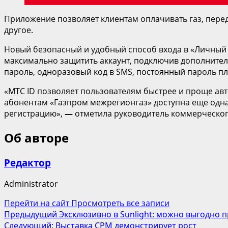
Приложение позволяет клиентам оплачивать газ, пере
другое.
Новый безопасный и удобный способ входа в «Личный 
максимально защитить аккаунт, подключив дополнитель
пароль, одноразовый код в SMS, постоянный пароль пл
«МТС ID позволяет пользователям быстрее и проще ав
абонентам «Газпром межрегионгаз» доступна еще одн
регистрацию»,
—
отметила руководитель коммерческог
Об авторе
Редактор
Administrator
Перейти на сайт
Просмотреть все записи
Навигация
Предыдущий
Эксклюзивно в Sunlight: можно выгодно 
Следующий:
Выставка CPM демонстрирует рост