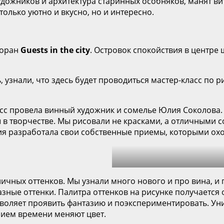
дожников и архитектура старинных особняков, манят ви
только уютно и вкусно, но и интересно.
торан
Guests
in
the
city
. Островок спокойствия в центре
 узнали, что здесь будет проводиться мастер-класс по 
асс провела винный художник и сомелье Юлия Соколова.
в творчестве. Мы рисовали не красками, а отличными 
ия разработала свои собственные приемы, которыми охо
чных оттенков. Мы узнали много нового и про вина, и 
азные оттенки. Палитра оттенков на рисунке получается
озволяет проявить фантазию и поэкспериментировать. Ун
ением времени меняют цвет.