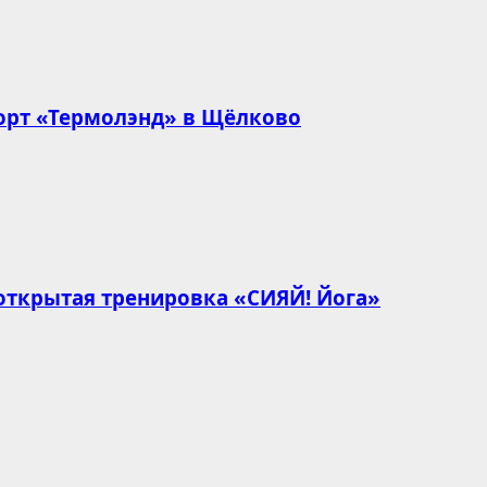
орт «Термолэнд» в Щёлково
открытая тренировка «СИЯЙ! Йога»