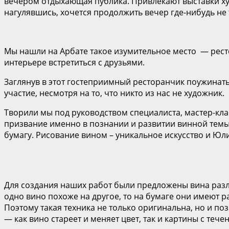
вечером отдыхающая публика. Привлекают выставки ху
нагулявшись, хочется продолжить вечер где-нибудь не 
Мы нашли на Арбате такое изумительное место — рес
интерьере встретиться с друзьями.
Заглянув в этот гостеприимный ресторанчик поужинать,
участие, несмотря на то, что никто из нас не художник.
Творили мы под руководством специалиста, мастер-кл
призвание именно в познании и развитии винной темы 
бумагу. Рисование вином – уникальное искусство и Юл
Для создания наших работ были предложены вина разли
одно вино похоже на другое, то на бумаге они имеют р
Поэтому такая техника не только оригинальна, но и п
— как вино стареет и меняет цвет, так и картины с теч