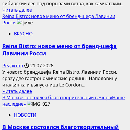
сибирский лес под порывами ветра, как камчатский...
рублей
Прочитать
Читать далее
больше
Reina Bistro: новое меню от бренд-шефа Лавинии
о
Росси
Сет
ВКУСНО
фестиваля
«Тайгастро»
Reina Bistro: новое меню от бренд-шефа
ресторана
Лавинии Росси
«Рыба
Мечты»
Редактор
21.07.2026
У нового бренд-шефа Reina Bistro, Лавинии Росси,
сразу две гастрономические родины. Наполовину
итальянка и выпускница Le Cordon...
Прочитать
Читать далее
больше
В Москве состоялся благотворительный вечер «Наше
о
наследие»
Reina
НОВОСТИ
Bistro:
новое
В Москве состоялся благотворительный
меню