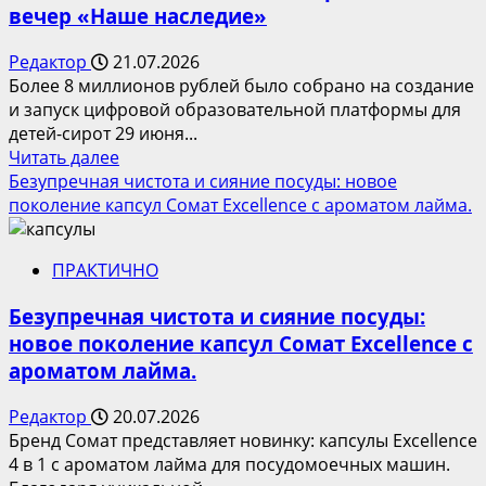
вечер «Наше наследие»
от
бренд-
Редактор
21.07.2026
шефа
Более 8 миллионов рублей было собрано на создание
Лавинии
и запуск цифровой образовательной платформы для
Росси
детей-сирот 29 июня...
Прочитать
Читать далее
больше
Безупречная чистота и сияние посуды: новое
о
поколение капсул Сомат Excellence с ароматом лайма.
В
Москве
ПРАКТИЧНО
состоялся
благотворительный
Безупречная чистота и сияние посуды:
вечер
новое поколение капсул Сомат Excellence с
«Наше
ароматом лайма.
наследие»
Редактор
20.07.2026
Бренд Сомат представляет новинку: капсулы Excellence
4 в 1 с ароматом лайма для посудомоечных машин.