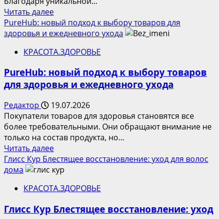
Благодаря уникальной...
Прочитать
Читать далее
больше
PureHub: новый подход к выбору товаров для
о
здоровья и ежедневного ухода
Безупречная
КРАСОТА.ЗДОРОВЬЕ
чистота
и
PureHub: новый подход к выбору товаров
сияние
для здоровья и ежедневного ухода
посуды:
новое
Редактор
19.07.2026
поколение
Покупатели товаров для здоровья становятся все
капсул
более требовательными. Они обращают внимание не
Сомат
только на состав продукта, но...
Excellence
Прочитать
Читать далее
с
больше
Глисс Кур Блестящее восстановление: уход для волос
ароматом
о
дома
лайма.
PureHub:
КРАСОТА.ЗДОРОВЬЕ
новый
подход
Глисс Кур Блестящее восстановление: уход
к