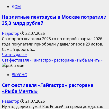
В
ДОМ
ресторане
«Рыба
На элитные пентхаусы в Москве потратили
Мечты»
35,3 млрд рублей
пройдет
икорный
Редактор
22.07.2026
фестиваль
Со второго квартала 2025-го по второй квартал 2026
«Икрица»
года покупатели приобрели у девелоперов 29 лотов.
Самый дорогой...
Прочитать
Читать далее
больше
Сет фестиваля «Тайгастро» ресторана «Рыба Мечты»
о
На
ВКУСНО
элитные
пентхаусы
Сет фестиваля «Тайгастро» ресторана
в
«Рыба Мечты»
Москве
потратили
Редактор
21.07.2026
35,3
Ну что, дадим шума? Как Енисей во время дождя, как
млрд