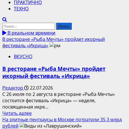
ПРАКТИЧНО
ТЕХНО
Найти:
В реальном времени
В ресторане «Рыба Мечты» пройдет икорный
фестиваль «Икрица»
ВКУСНО
В ресторане «Рыба Мечты» пройдет
икорный фестиваль «Икрица»
Редактор
22.07.2026
С 26 июля по 2 августа в ресторане «Рыба Мечты»
состоится фестиваль «Икрица» — неделя,
посвященная икре...
Прочитать
Читать далее
больше
На элитные пентхаусы в Москве потратили 35,3 млрд
о
рублей