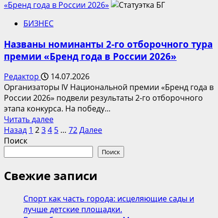
о
«Бренд года в России 2026»
Лето,
БИЗНЕС
виноградный
шприц
Названы номинанты 2-го отборочного тура
и
премии «Бренд года в России 2026»
Kiss
My
Редактор
14.07.2026
Acid:
Организаторы IV Национальной премии «Бренд года в
коллаборация
России 2026» подвели результаты 2-го отборочного
«Клавы»
этапа конкурса. На победу...
и
Прочитать
Читать далее
Openface
Пагинация
больше
Назад
1
2
3
4
5
…
72
Далее
о
Поиск
записей
Названы
Поиск
номинанты
2-
Свежие записи
го
отборочного
Спорт как часть города: исцеляющие сады и
тура
лучше детские площадки.
премии