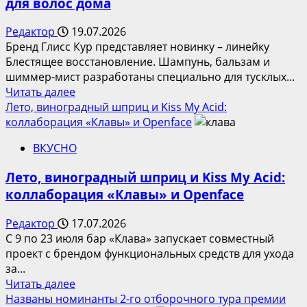
для волос дома
выбору
товаров
Редактор
19.07.2026
для
Бренд Глисс Кур представляет новинку – линейку
здоровья
Блестящее восстановление. Шампунь, бальзам и
и
шиммер-мист разработаны специально для тусклых...
ежедневного
Прочитать
Читать далее
ухода
больше
Лето, виноградный шприц и Kiss My Acid:
о
коллаборация «Клавы» и Openface
Глисс
ВКУСНО
Кур
Блестящее
Лето, виноградный шприц и Kiss My Acid:
восстановление:
коллаборация «Клавы» и Openface
уход
для
Редактор
17.07.2026
волос
С 9 по 23 июля бар «Клава» запускает совместный
дома
проект с брендом функциональных средств для ухода
за...
Прочитать
Читать далее
больше
Названы номинанты 2-го отборочного тура премии