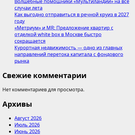
Волшебные помощники «Мультиландии» на все
«Бренд
случаи лета
года
Как выгодно отправиться в речной круиз в 2027
в
году
России
«Метриум» и MR: Предложение квартир с
2026»
отделкой white box в Москве быстро
сокращается
Курортная недвижимость — одно из главных
направлений перетока капитала с фондового
рынка
Свежие комментарии
Нет комментариев для просмотра.
Архивы
Август 2026
Июль 2026
Июнь 2026