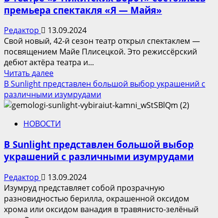
разрешение
премьера спектакля «Я — Майя»
на
строительство
Редактор
13.09.2024
нового
Свой новый, 42-й сезон театр открыл спектаклем —
корпуса
посвящением Майе Плисецкой. Это режиссёрский
ЖК
дебют актёра театра и...
«1-
Прочитать
Читать далее
й
больше
В Sunlight представлен большой выбор украшений с
Саларьевский»
о
различными изумрудами
В
театре
НОВОСТИ
«У
Никитских
В Sunlight представлен большой выбор
ворот»
украшений с различными изумрудами
состоялась
премьера
Редактор
13.09.2024
спектакля
Изумруд представляет собой прозрачную
«Я
разновидностью берилла, окрашенной оксидом
—
хрома или оксидом ванадия в травянисто-зелёный
Майя»