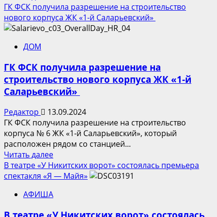
больше
ГК ФСК получила разрешение на строительство
о
нового корпуса ЖК «1-й Саларьевский»
Дом
с
ДОМ
динамичным
фасадом
ГК ФСК получила разрешение на
из
строительство нового корпуса ЖК «1-й
натурального
Саларьевский»
камня
построят
Редактор
13.09.2024
в
ГК ФСК получила разрешение на строительство
центре
корпуса № 6 ЖК «1-й Саларьевский», который
Москвы
расположен рядом со станцией...
Прочитать
Читать далее
больше
В театре «У Никитских ворот» состоялась премьера
о
спектакля «Я — Майя»
ГК
АФИША
ФСК
получила
В театре «У Никитских ворот» состоялась