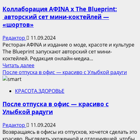
Елизавета
Коллаборация AФINA x The Blueprint:
Арзамасова,
авторский сет мини-коктейлей —
Дарья
«шортов»
Клюкина
и
Редактор
11.09.2024
Елена
Ресторан AФINA и издание о моде, красоте и культуре
Кулецкая
The Blueprint запускают авторский сет мини-
на
коктейлей. Редакция онлайн-медиа...
открытии
Прочитать
Читать далее
сезона
больше
После отпуска в офис — красиво с Улыбкой радуги
SELA
о
Коллаборация
КРАСОТА.ЗДОРОВЬЕ
AФINA
x
После отпуска в офис — красиво с
The
Улыбкой радуги
Blueprint:
авторский
Редактор
11.09.2024
сет
Возвращаясь в офисы из отпусков, хочется сделать это
мини-
красиво. Выглядеть ухоженной и отдохнувшей, чтобы