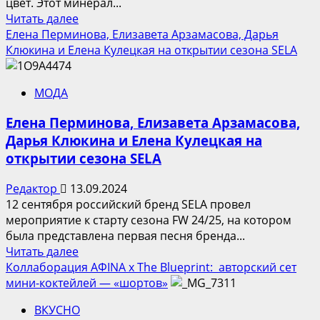
цвет. Этот минерал...
Прочитать
Читать далее
больше
Елена Перминова, Елизавета Арзамасова, Дарья
о
Клюкина и Елена Кулецкая на открытии сезона SELA
В
Sunlight
МОДА
представлен
большой
Елена Перминова, Елизавета Арзамасова,
выбор
Дарья Клюкина и Елена Кулецкая на
украшений
открытии сезона SELA
с
различными
Редактор
13.09.2024
изумрудами
12 сентября российский бренд SELA провел
мероприятие к старту сезона FW 24/25, на котором
была представлена первая песня бренда...
Прочитать
Читать далее
больше
Коллаборация AФINA x The Blueprint: авторский сет
о
мини-коктейлей — «шортов»
Елена
ВКУСНО
Перминова,