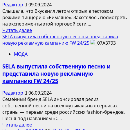
показ
Редактор
09.09.2024
в
Слышала, что Вкусвилл летом открыл в тестовом
театре
режиме пиццерию «Римляне». Захотелось посмотреть
на эксперименты этой торговой сети,...
Прочитать
Читать далее
больше
SELA выпустила собственную песню и представила
о
новую рекламную кампанию FW 24/25
Пиццерия
МОДА
«Римляне»:
на
SELA выпустила собственную песню и
страже
представила новую рекламную
вкуса
кампанию FW 24/25
Редактор
06.09.2024
Семейный бренд SELA анонсировал релиз
собственной песни на всех музыкальных сервисах
страны — первым среди российских fashion-брендов.
Песня под названием «С...
Прочитать
Читать далее