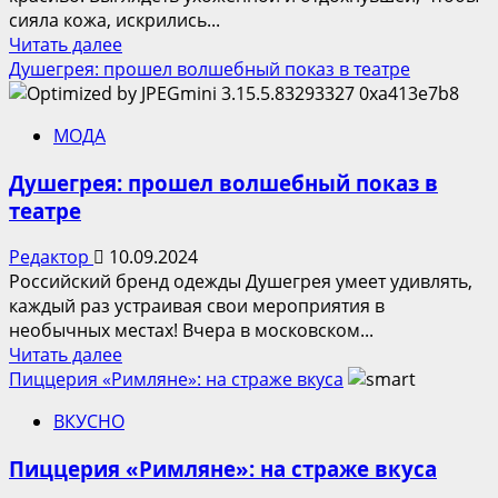
коктейлей
сияла кожа, искрились...
—
Прочитать
Читать далее
«шортов»
больше
Душегрея: прошел волшебный показ в театре
о
После
МОДА
отпуска
в
Душегрея: прошел волшебный показ в
офис
театре
—
красиво
Редактор
10.09.2024
с
Российский бренд одежды Душегрея умеет удивлять,
Улыбкой
каждый раз устраивая свои мероприятия в
радуги
необычных местах! Вчера в московском...
Прочитать
Читать далее
больше
Пиццерия «Римляне»: на страже вкуса
о
ВКУСНО
Душегрея:
прошел
Пиццерия «Римляне»: на страже вкуса
волшебный