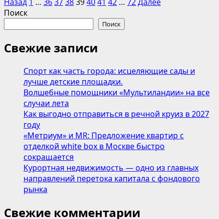
Пагинация
больше
Назад
1
…
36
37
38
39
40
41
42
…
72
Далее
о
Поиск
записей
SELA
Поиск
выпустила
собственную
Свежие записи
песню
и
Спорт как часть города: исцеляющие сады и
представила
лучше детские площадки.
новую
Волшебные помощники «Мультиландии» на все
рекламную
случаи лета
кампанию FW 24/25
Как выгодно отправиться в речной круиз в 2027
году
«Метриум» и MR: Предложение квартир с
отделкой white box в Москве быстро
сокращается
Курортная недвижимость — одно из главных
направлений перетока капитала с фондового
рынка
Свежие комментарии