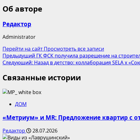
Об авторе
Редактор
Administrator
Перейти на сайт
Просмотреть все записи
Навигация
Предыдущий
ГК ФСК получила разрешение на строител
Следующий:
Назад в детство: коллаборация SELA x «С
записи
Связанные истории
ДОМ
«Метриум» и MR: Предложение квартир с от
Редактор
28.07.2026