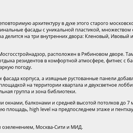
еповторимую архитектуру в духе этого старого московск
игинальные фасады с уникальной пластикой, множеством
а делится на три внутренних двора: Кленовый, Ивовый 
 Мосгосстройнадзор, расположен в Рябиновом дворе. Та
 отдыха резидентов в комфортной атмосфере, фитнес с б
жаркую погоду.
м фасада корпуса, а изящные рустованные панели добав
 площадкой на территории квартала и двухсветное лобби
льная группа и зона библиотеки.
 окнами, балконами и средней высотой потолков до 7 ме
ую площадь, high level на предпоследнем этаже и пент
 озеленением, Москва-Сити и МИД.