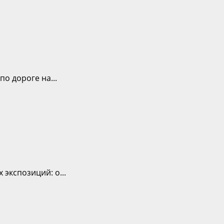
о дороге на...
экспозиций: о...