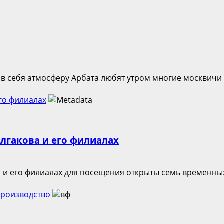
в себя атмосферу Арбата любят утром многие москвичи п
го филиалах
улгакова и его филиалах
 и его филиалах для посещения открыты семь временных 
производство