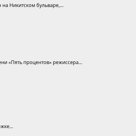
на Никитском бульваре,...
ени «Пять процентов» режиссера...
ке...