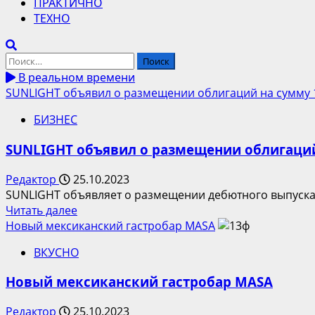
ПРАКТИЧНО
ТЕХНО
Найти:
В реальном времени
SUNLIGHT объявил о размещении облигаций на сумму 
БИЗНЕС
SUNLIGHT объявил о размещении облигаций
Редактор
25.10.2023
SUNLIGHT объявляет о размещении дебютного выпуска 
Прочитать
Читать далее
больше
Новый мексиканский гастробар MASA
о
ВКУСНО
SUNLIGHT
объявил
Новый мексиканский гастробар MASA
о
размещении
Редактор
25.10.2023