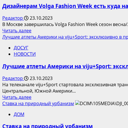
осенне-
Дизайнерам Volga Fashion Week есть куда 
зимнего
сезона
Редактор
23.10.2023
в
В Москве завершилась Volga Fashion Week сезон весна/
Музее
Прочитать
Читать далее
Булгакова
больше
Лучшие атлеты Америки на viju+Sport: эксклюзивно в
и
о
его
ДОСУГ
Дизайнерам
филиалах
НОВОСТИ
Volga
Fashion
Лучшие атлеты Америки на viju+Sport: эк
Week
есть
Редактор
23.10.2023
куда
На телеканале viju+Sport стартовала эксклюзивная тр
наращивать
Центральной, Южной Америки...
производство
Прочитать
Читать далее
больше
Ставка на природный урбанизм
о
ДОМ
Лучшие
атлеты
Ставка на природный урбанизм