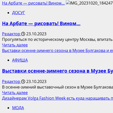
больше
На Арбате — рисовать! Вином…
о
ДОСУГ
JUST
CLOTHES
На Арбате — рисовать! Вином…
FASHION
WEEKEND
Редактор
23.10.2023
в
Прогуляться по историческому центру Москвы, впитать 
ТРЦ
Прочитать
Читать далее
Европолис
больше
Выставки осенне-зимнего сезона в Музее Булгакова и е
Ростокино
о
АФИША
На
Арбате
Выставки осенне-зимнего сезона в Музее Б
—
рисовать!
Редактор
23.10.2023
Вином…
В осенне-зимний выставочный сезон в Музее Булгакова
Прочитать
Читать далее
больше
Дизайнерам Volga Fashion Week есть куда наращивать 
о
МОДА
Выставки