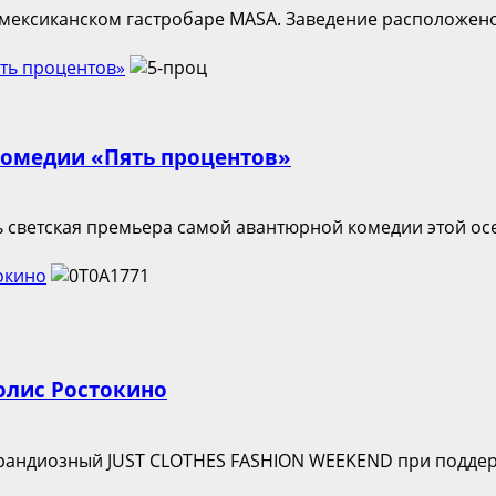
м мексиканском гастробаре MASA. Заведение расположено 
ть процентов»
комедии «Пять процентов»
ь светская премьера самой авантюрной комедии этой ос
окино
олис Ростокино
грандиозный JUST CLOTHES FASHION WEEKEND при поддерж