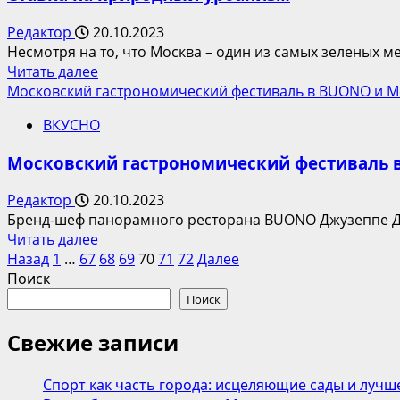
Америки
на
Редактор
20.10.2023
viju+Sport:
Несмотря на то, что Москва – один из самых зеленых 
эксклюзивно
Прочитать
Читать далее
в
больше
Московский гастрономический фестиваль в BUONO и M
прямом
о
эфире
ВКУСНО
Ставка
Панамериканские
на
игры
Московский гастрономический фестиваль в
природный
урбанизм
Редактор
20.10.2023
Бренд-шеф панорамного ресторана BUONO Джузеппе Дав
Прочитать
Читать далее
Пагинация
больше
Назад
1
…
67
68
69
70
71
72
Далее
о
Поиск
записей
Московский
Поиск
гастрономический
фестиваль
Свежие записи
в
BUONO
Спорт как часть города: исцеляющие сады и лучш
и