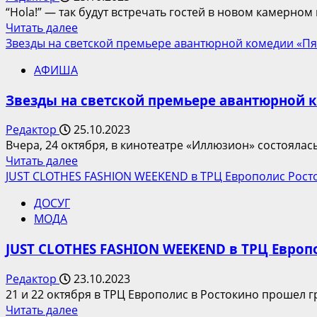
облигаций
“Hola!” — так будут встречать гостей в новом камерно
на
Прочитать
Читать далее
сумму
больше
Звезды на светской премьере авантюрной комедии «Пя
1
о
млрд
АФИША
Новый
рублей
мексиканский
Звезды на светской премьере авантюрной 
гастробар
MASA
Редактор
25.10.2023
Вчера, 24 октября, в кинотеатре «Иллюзион» состоялас
Прочитать
Читать далее
больше
JUST CLOTHES FASHION WEEKEND в ТРЦ Европолис Рост
о
ДОСУГ
Звезды
МОДА
на
светской
JUST CLOTHES FASHION WEEKEND в ТРЦ Европ
премьере
авантюрной
Редактор
23.10.2023
комедии
21 и 22 октября в ТРЦ Европолис в Ростокино прошел 
«Пять
Прочитать
Читать далее
процентов»