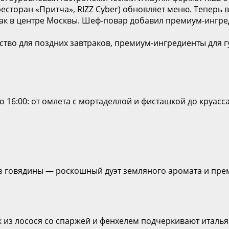
есторан «Притча», RIZZ Cyber) обновляет меню. Теперь в
рак в центре Москвы. Шеф-повар добавил премиум-ингре
бство для поздних завтраков, премиум-ингредиенты для 
до 16:00: от омлета с мортаделлой и фисташкой до круас
 говядины — роскошный дуэт земляного аромата и преми
 из лосося со спаржей и фенхелем подчеркивают италья