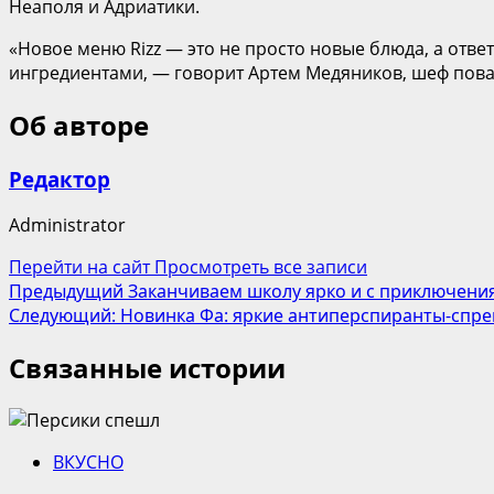
Неаполя и Адриатики.
«Новое меню Rizz — это не просто новые блюда, а ответ
ингредиентами, — говорит Артем Медяников, шеф повар
Об авторе
Редактор
Administrator
Перейти на сайт
Просмотреть все записи
Навигация
Предыдущий
Заканчиваем школу ярко и с приключени
Следующий:
Новинка Фа: яркие антиперспиранты-спре
записи
Связанные истории
ВКУСНО