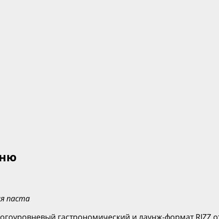
еню
ая паста
гоуровневый гастрономический и лаунж-формат RIZZ от 