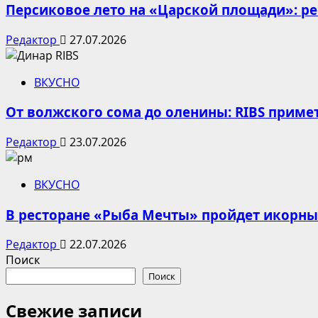
Персиковое лето на «Царской площади»: р
Редактор
27.07.2026
ВКУСНО
От волжского сома до оленины: RIBS приме
Редактор
23.07.2026
ВКУСНО
В ресторане «Рыба Мечты» пройдет икорн
Редактор
22.07.2026
Поиск
Поиск
Свежие записи