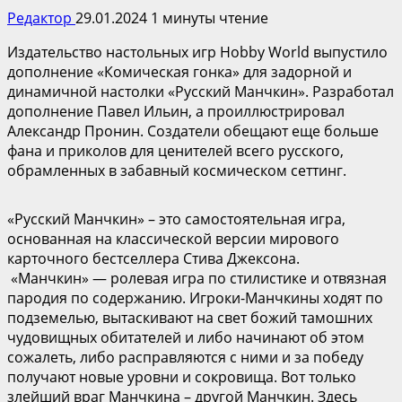
Редактор
29.01.2024
1 минуты чтение
Издательство настольных игр Hobby World выпустило
дополнение «Комическая гонка» для задорной и
динамичной настолки «Русский Манчкин». Разработал
дополнение Павел Ильин, а проиллюстрировал
Александр Пронин. Создатели обещают еще больше
фана и приколов для ценителей всего русского,
обрамленных в забавный космическом сеттинг.
«Русский Манчкин» – это самостоятельная игра,
основанная на классической версии мирового
карточного бестселлера Стива Джексона.
«Манчкин» — ролевая игра по стилистике и отвязная
пародия по содержанию. Игроки-Манчкины ходят по
подземелью, вытаскивают на свет божий тамошних
чудовищных обитателей и либо начинают об этом
сожалеть, либо расправляются с ними и за победу
получают новые уровни и сокровища. Вот только
злейший враг Манчкина – другой Манчкин. Здесь