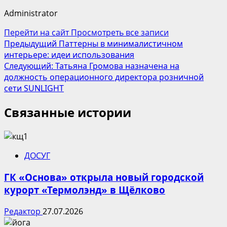
Administrator
Перейти на сайт
Просмотреть все записи
Навигация
Предыдущий
Паттерны в минималистичном
интерьере: идеи использования
записи
Следующий:
Татьяна Громова назначена на
должность операционного директора розничной
сети SUNLIGHT
Связанные истории
ДОСУГ
ГК «Основа» открыла новый городской
курорт «Термолэнд» в Щёлково
Редактор
27.07.2026