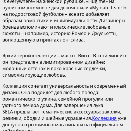
is everywhere» на женской рубашке, «Hug me» на
пушистом джемпере для девочек или «My date t-shirt»
на подростковой футболке – все это добавляет
образам романтики и индивидуальности. Дизайнеры
бренда вспоминают и классические любовные
сюжеты – например, историю Ромео и Джульетты,
воплощенную в принтах лонгслива.
Яркий герой коллекции – маскот Вигге. В этой линейке
он представлен в лимитированном дизайне:
молочный оттенок и ярко-красные сердечки,
символизирующие любовь.
Коллекция сочетает универсальность и современный
дизайн. Она подойдет для любого повода:
романтического ужина, семейной прогулки или
уютного вечера дома. Для завершения лука
SELA предлагает тематические аксессуары: заколки,
резинки, ободки и шейные украшения.
Коллекция
уже
доступна в розничных магазинах и на официальном
сайте бренда.