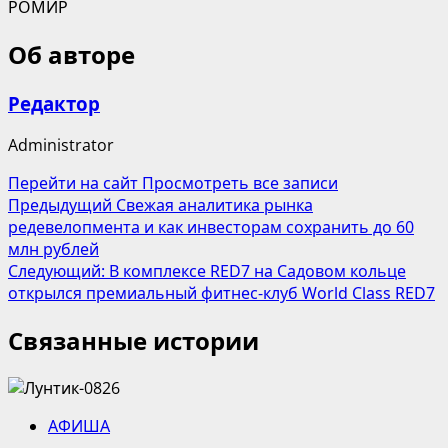
РОМИР
Об авторе
Редактор
Administrator
Перейти на сайт
Просмотреть все записи
Навигация
Предыдущий
Свежая аналитика рынка
редевелопмента и как инвесторам сохранить до 60
записи
млн рублей
Следующий:
В комплексе RED7 на Садовом кольце
открылся премиальный фитнес-клуб World Class RED7
Связанные истории
АФИША