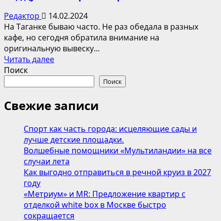
Редактор
14.02.2024
На Таганке бываю часто. Не раз обедала в разных
кафе, но сегодня обратила внимание на
оригинальную вывеску...
Прочитать
Читать далее
больше
Поиск
о
Поиск
Брюзга
таганский
Свежие записи
—
чебуреки
Спорт как часть города: исцеляющие сады и
и
лучше детские площадки.
настойки
Волшебные помощники «Мультиландии» на все
под
случаи лета
душевный
Как выгодно отправиться в речной круиз в 2027
разговор
году
«Метриум» и MR: Предложение квартир с
отделкой white box в Москве быстро
сокращается