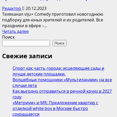
Редактор
20.12.2023
Телеканал viju+ Comedy приготовил новогоднюю
подборку для юных зрителей и их родителей. Все
праздники в эфире –...
Прочитать
Читать далее
больше
Поиск
о
Поиск
Мультики
под
Свежие записи
ёлкой:
viju+
Спорт как часть города: исцеляющие сады и
Comedy
лучше детские площадки.
приготовил
Волшебные помощники «Мультиландии» на все
подарок
случаи лета
для
Как выгодно отправиться в речной круиз в 2027
юных
году
зрителей
«Метриум» и MR: Предложение квартир с
отделкой white box в Москве быстро
сокращается