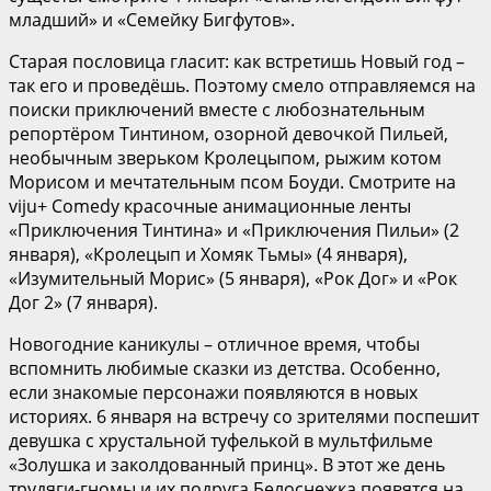
младший» и «Семейку Бигфутов».
Старая пословица гласит: как встретишь Новый год –
так его и проведёшь. Поэтому смело отправляемся на
поиски приключений вместе с любознательным
репортёром Тинтином, озорной девочкой Пильей,
необычным зверьком Кролецыпом, рыжим котом
Морисом и мечтательным псом Боуди. Смотрите на
viju+ Comedy красочные анимационные ленты
«Приключения Тинтина» и «Приключения Пильи» (2
января), «Кролецып и Хомяк Тьмы» (4 января),
«Изумительный Морис» (5 января), «Рок Дог» и «Рок
Дог 2» (7 января).
Новогодние каникулы – отличное время, чтобы
вспомнить любимые сказки из детства. Особенно,
если знакомые персонажи появляются в новых
историях. 6 января на встречу со зрителями поспешит
девушка с хрустальной туфелькой в мультфильме
«Золушка и заколдованный принц». В этот же день
трудяги-гномы и их подруга Белоснежка появятся на