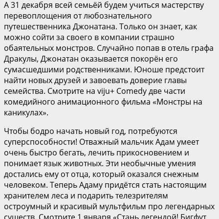
А 31 декабря всей семьёй будем учиться мастерству
перевоплощения от любознательного
путешественника Джонатана. Только он знает, как
можно сойти за своего в компании страшно
обаятельных монстров. Случайно попав в отель графа
Дракулы, Джонатан оказывается покорён его
сумасшедшими родственниками. Юноше предстоит
найти новых друзей и завоевать доверие главы
семейства. Смотрите на viju+ Comedy две части
комедийного анимационного фильма «Монстры на
каникулах».
Чтобы бодро начать новый год, потребуются
суперспособности! Отважный мальчик Адам умеет
очень быстро бегать, лечить прикосновением и
понимает язык животных. Эти необычные умения
достались ему от отца, который оказался снежным
человеком. Теперь Адаму придётся стать настоящим
хранителем леса и подарить телезрителям
остроумный и красивый мультфильм про легендарных
существ. Смотрите 1 января «Стань легендой! Бигфут