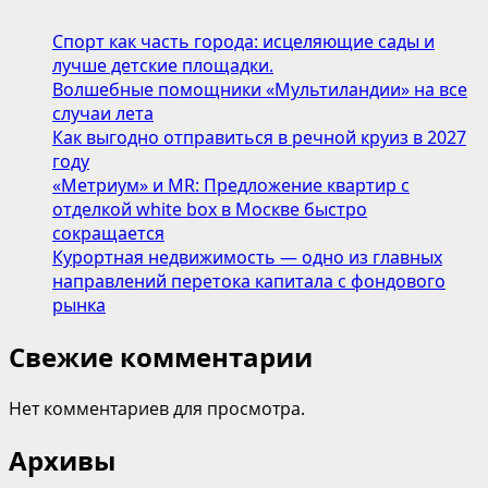
VT-
1894:
Спорт как часть города: исцеляющие сады и
Лёгкая
лучше детские площадки.
и
Волшебные помощники «Мультиландии» на все
безупречная
случаи лета
уборка
Как выгодно отправиться в речной круиз в 2027
вашего
году
дома
«Метриум» и MR: Предложение квартир с
отделкой white box в Москве быстро
сокращается
Курортная недвижимость — одно из главных
направлений перетока капитала с фондового
рынка
Свежие комментарии
Нет комментариев для просмотра.
Архивы