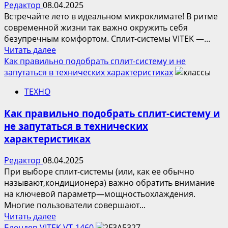
Редактор
08.04.2025
Встречайте лето в идеальном микроклимате! В ритме
современной жизни так важно окружить себя
безупречным комфортом. Сплит-системы VITEK —...
Прочитать
Читать далее
больше
Как правильно подобрать сплит-систему и не
о
запутаться в технических характеристиках
Кондиционеры
ТЕХНО
VITEK:
комфорт
Как правильно подобрать сплит-систему и
как
не запутаться в технических
принцип
характеристиках
жизни
Редактор
08.04.2025
При выборе сплит-системы (или, как ее обычно
называют,кондиционера) важно обратить внимание
на ключевой параметр—мощностьохлаждения.
Многие пользователи совершают...
Прочитать
Читать далее
больше
Блендер VITEK VT-1460