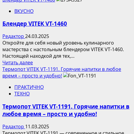
о
ВКУСНО
Как
правильно
Блендер VITEK VT-1460
подобрать
сплит-
Редактор
24.03.2025
систему
Откройте для себя новый уровень кулинарного
и
мастерства с настольным блендером VITEK VT-1460.
не
Настоящей находкой для тех,...
запутаться
Прочитать
Читать далее
в
больше
Термопот VITEK VT-1191. Горячие напитки в любое
технических
о
время – просто и удобно!
характеристиках
Блендер
ПРАКТИЧНО
VITEK
ТЕХНО
VT-
1460
Термопот VITEK VT-1191. Горячие напитки в
любое время – просто и удобно!
Редактор
11.03.2025
Термопот VITEK VT-1191 — современное и стильное