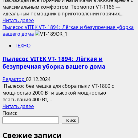
для
максимальным комфортом! Термопот VT-1186 —
чистоты
идеальный помощник в приготовлении горячих...
и
Прочитать
Читать далее
порядка
больше
Пылесос VITEK VT- 1894: Лёгкая и безупречная уборка
о
вашего дома
Термопот
ТЕХНО
VITEK
VT-
Пылесос VITEK VT- 1894: Лёгкая и
1186
безупречная уборка вашего дома
Редактор
02.12.2024
Пылесос без мешка для сбора пыли VT-1860 с
мощностью 2000 Вт и высокой мощностью
всасывания 400 Вт,...
Прочитать
Читать далее
больше
Поиск
о
Поиск
Пылесос
VITEK
Свежие записи