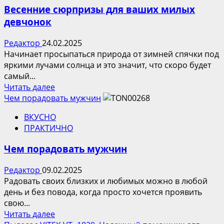
для
Весенние сюрпризы для ваших милых
ног
девчонок
VITEK
VT-
Редактор
24.02.2025
1798
Начинает просыпаться природа от зимней спячки под
яркими лучами солнца и это значит, что скоро будет
самый...
Прочитать
Читать далее
больше
Чем порадовать мужчин
о
ВКУСНО
Весенние
ПРАКТИЧНО
сюрпризы
для
Чем порадовать мужчин
ваших
милых
Редактор
09.02.2025
девчонок
Радовать своих близких и любимых можно в любой
день и без повода, когда просто хочется проявить
свою...
Прочитать
Читать далее