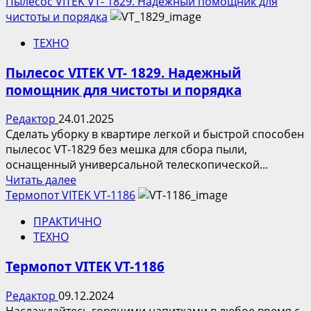
больше
Пылесос VITEK VT- 1829. Надежный помощник для
о
чистоты и порядка
Чем
ТЕХНО
порадовать
мужчин
Пылесос VITEK VT- 1829. Надежный
помощник для чистоты и порядка
Редактор
24.01.2025
Сделать уборку в квартире легкой и быстрой способен
пылесос VT-1829 без мешка для сбора пыли,
оснащенный универсальной телескопической...
Прочитать
Читать далее
больше
Термопот VITEK VT-1186
о
ПРАКТИЧНО
Пылесос
ТЕХНО
VITEK
VT-
Термопот VITEK VT-1186
1829.
Надежный
Редактор
09.12.2024
помощник
Наслаждайтесь горячими напитками в любое время с