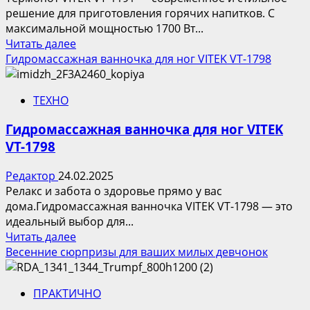
решение для приготовления горячих напитков. С
максимальной мощностью 1700 Вт...
Прочитать
Читать далее
больше
Гидромассажная ванночка для ног VITEK VT-1798
о
Термопот
ТЕХНО
VITEK
VT-
Гидромассажная ванночка для ног VITEK
1191.
VT-1798
Горячие
напитки
Редактор
24.02.2025
в
Релакс и забота о здоровье прямо у вас
любое
дома.Гидромассажная ванночка VITEK VT-1798 — это
время
идеальный выбор для...
–
Прочитать
Читать далее
просто
больше
Весенние сюрпризы для ваших милых девчонок
и
о
удобно!
Гидромассажная
ПРАКТИЧНО
ванночка