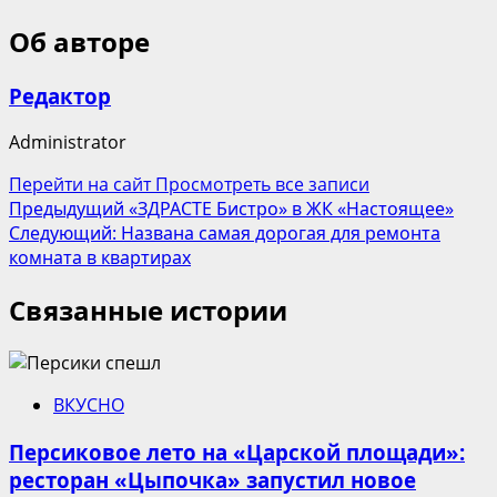
Об авторе
Редактор
Administrator
Перейти на сайт
Просмотреть все записи
Навигация
Предыдущий
«ЗДРАСТЕ Бистро» в ЖК «Настоящее»
Следующий:
Названа самая дорогая для ремонта
записи
комната в квартирах
Связанные истории
ВКУСНО
Персиковое лето на «Царской площади»:
ресторан «Цыпочка» запустил новое