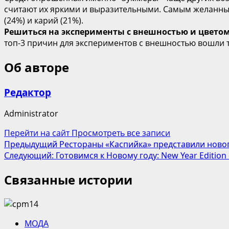
считают их яркими и выразительными. Самым желанным 
(24%) и карий (21%).
Решиться на эксперименты с внешностью и цветом
топ-3 причин для экспериментов с внешностью вошли 
Об авторе
Редактор
Administrator
Перейти на сайт
Просмотреть все записи
Навигация
Предыдущий
Рестораны «Каспийка» представили ново
Следующий:
Готовимся к Новому году: New Year Editio
записи
Связанные истории
МОДА