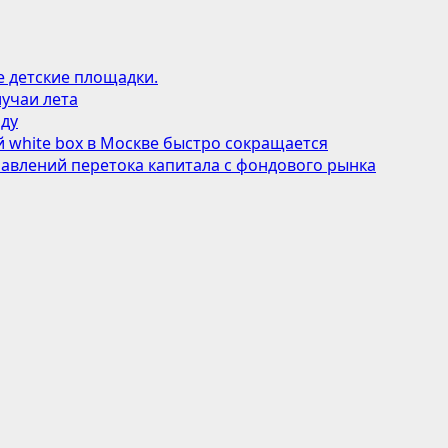
е детские площадки.
учаи лета
оду
 white box в Москве быстро сокращается
авлений перетока капитала с фондового рынка