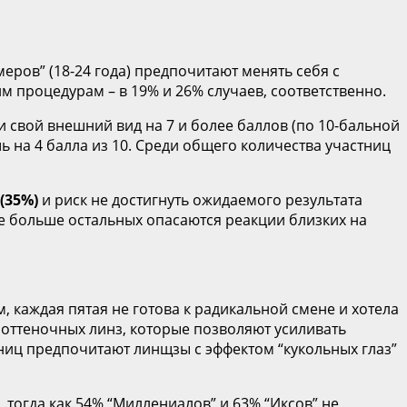
ров” (18-24 года) предпочитают менять себя с
им процедурам – в 19% и 26% случаев, соответственно.
 свой внешний вид на 7 и более баллов (по 10-бальной
 на 4 балла из 10. Среди общего количества участниц
(35%)
и риск не достигнуть ожидаемого результата
же больше остальных опасаются реакции близких на
 каждая пятая не готова к радикальной смене и хотела
а оттеночных линз, которые позволяют усиливать
ьниц предпочитают линщзы с эффектом “кукольных глаз”
тогда как 54% “Миллениалов” и 63% “Иксов” не