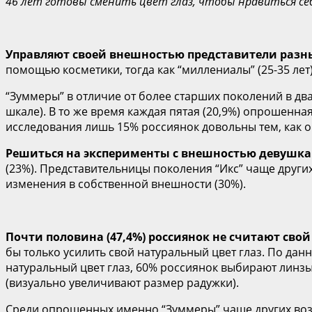
46 лет готовы сменить цвет глаз, чтобы нравиться с
Управляют своей внешностью представители разн
помощью косметики, тогда как “миллениалы” (25-35 лет)
“Зуммеры” в отличие от более старших поколений в дв
шкале). В то же время каждая пятая (20,9%) опрошенна
исследования лишь 15% россиянок довольны тем, как о
Решиться на эксперименты с внешностью девушкам
(23%). Представительницы поколения “Икс” чаще други
изменения в собственной внешности (30%).
Почти половина (47,4%) россиянок не считают сво
бы только усилить свой натуральный цвет глаз. По дан
натуральный цвет глаз, 60% россиянок выбирают линзы 
(визуально увеличивают размер радужки).
Среди опрошенных именно “Зуммеры” чаще других возра