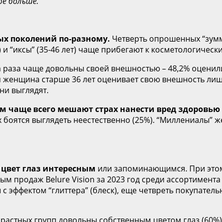
ебе больше.
ых поколений по-разному.
Четверть опрошенных “зумме
 и “иксы” (35-46 лет) чаще прибегают к косметологическ
а раза чаще довольны своей внешностью – 48,2% оценили
я женщина старше 36 лет оценивает свою внешность лишь
ни выглядят.
 чаще всего мешают страх нанести вред здоровью 
х боятся выглядеть неестественно (25%). “Миллениалы” 
й цвет глаз интересным
или запоминающимся. При этом,
ным продаж Belure Vision за 2023 год среди ассортимент
с эффектом “глиттера” (блеск), еще четвреть покупател
стных групп довольны собственным цветом глаз (60%), 