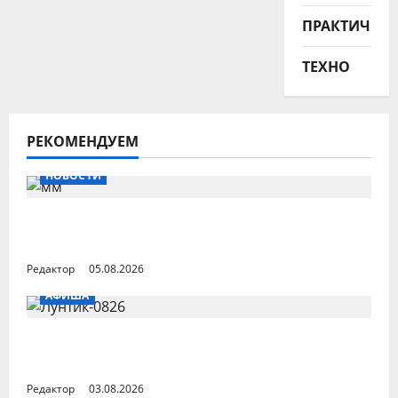
ПРАКТИЧНО
ТЕХНО
РЕКОМЕНДУЕМ
НОВОСТИ
Спорт как часть города: исцеляющие
сады и лучше детские площадки.
Редактор
05.08.2026
АФИША
Волшебные помощники
«Мультиландии» на все случаи лета
Редактор
03.08.2026