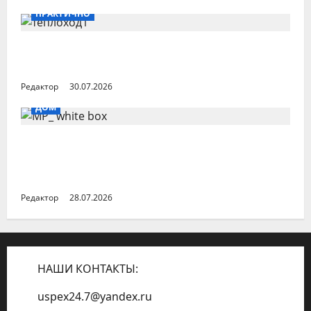
ПРАКТИЧНО
Как выгодно отправиться в речной
круиз в 2027 году
Редактор
30.07.2026
ДОМ
«Метриум» и MR: Предложение квартир
с отделкой white box в Москве быстро
сокращается
Редактор
28.07.2026
НАШИ КОНТАКТЫ:
uspex24.7@yandex.ru