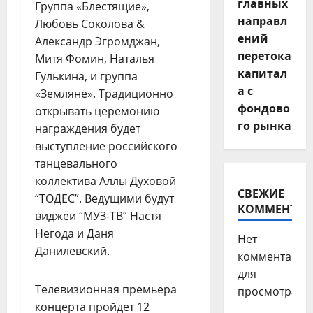
главных
Группа «Блестящие»,
направл
Любовь Соколова &
ений
Александр Эгромджан,
перетока
Митя Фомин, Наталья
капитал
Гулькина, и группа
а с
«Земляне». Традиционно
фондово
открывать церемонию
го рынка
награждения будет
выступление российского
танцевального
коллектива Аллы Духовой
СВЕЖИЕ
“ТОДЕС”. Ведущими будут
КОММЕНТАР
виджеи “МУЗ-ТВ” Настя
Негода и Даня
Нет
Данилевский.
комментарие
для
Телевизионная премьера
просмотра.
концерта пройдет 12