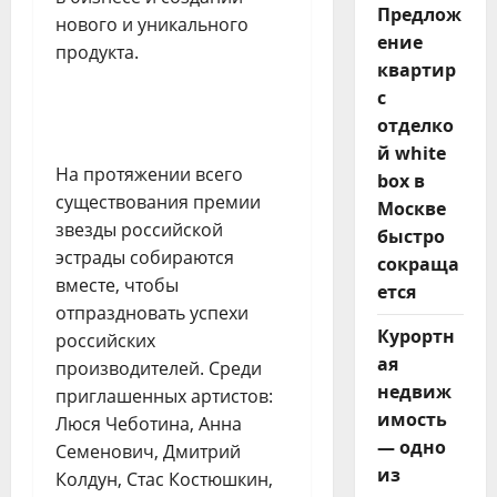
Предлож
нового и уникального
ение
продукта.
квартир
с
отделко
й white
На протяжении всего
box в
существования премии
Москве
звезды российской
быстро
эстрады собираются
сокраща
вместе, чтобы
ется
отпраздновать успехи
Курортн
российских
ая
производителей. Среди
недвиж
приглашенных артистов:
имость
Люся Чеботина, Анна
— одно
Семенович, Дмитрий
из
Колдун, Стас Костюшкин,