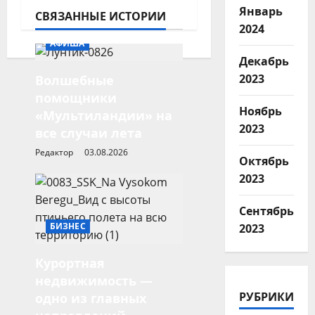
Январь
СВЯЗАННЫЕ ИСТОРИИ
з
2024
а
АФИША
Декабрь
п
2023
Волшебные
и
помощники
с
Ноябрь
«Мультиландии» на
2023
все случаи лета
и
Редактор
03.08.2026
Октябрь
2023
Сентябрь
БИЗНЕС
2023
Курортная
недвижимость —
РУБРИКИ
одно из главных