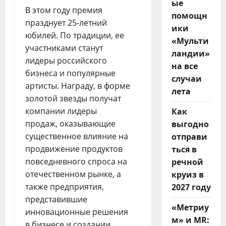
ые
В этом году премия
помощн
празднует 25-летний
ики
юбилей. По традиции, ее
«Мульти
участниками станут
ландии»
лидеры российского
на все
бизнеса и популярные
случаи
артисты. Награду, в форме
лета
золотой звезды получат
компании лидеры
Как
продаж, оказывающие
выгодно
существенное влияние на
отправи
продвижение продуктов
ться в
повседневного спроса на
речной
отечественном рынке, а
круиз в
также предприятия,
2027 году
представившие
«Метриу
инновационные решения
м» и MR:
в бизнесе и создании