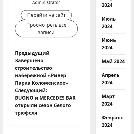
Administrator
2024
Перейти на сайт
Июль
Просмотреть все
2024
записи
Июнь
2024
Н
Предыдущий
Завершено
Май 2024
а
строительство
в
Апрель
набережной «Ривер
и
2024
Парка Коломенское»
Следующий:
г
Март
BUONO и MERCEDES BAR
а
2024
открыли сезон белого
ц
трюфеля
Февраль
и
2024
я