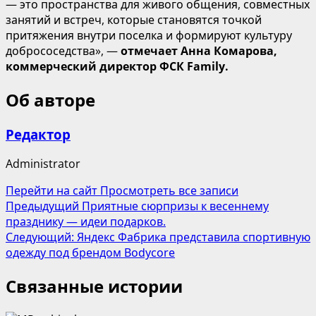
— это пространства для живого общения, совместных
занятий и встреч, которые становятся точкой
притяжения внутри поселка и формируют культуру
добрососедства», —
отмечает Анна Комарова,
коммерческий директор ФСК Family.
Об авторе
Редактор
Administrator
Перейти на сайт
Просмотреть все записи
Навигация
Предыдущий
Приятные сюрпризы к весеннему
празднику — идеи подарков.
записи
Следующий:
Яндекс Фабрика представила спортивную
одежду под брендом Bodycore
Связанные истории