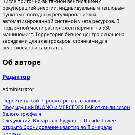
числе приточно-вытяжной вентиляцией с
рекуперацией энергии, индивидуальным тепловым
пунктом с погодным регулированием и
автоматизированной системой учета ресурсов. В
подземной части расположен паркинг на 530
машиномест. Территория бизнес-центра оснащена
зарядками для электрокаров, стоянками для
велосипедов и самокатов.
Об авторе
Редактор
Administrator
Перейти на сайт
Просмотреть все записи
Навигация
Предыдущий
BUONO и MERCEDES BAR открыли сезон
белого трюфеля
записи
Следующий:
В квартале будущего Upside Towers
открыто бронирование квартир во II очереди
проекта