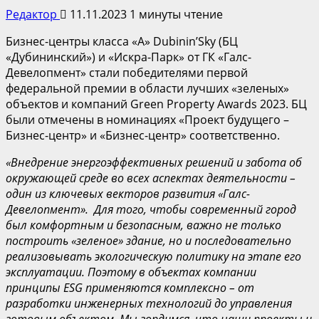
Редактор
11.11.2023
1 минуты чтение
Бизнес-центры класса «А» Dubinin’Sky (БЦ
«Дубининский») и «Искра-Парк» от ГК «Галс-
Девелопмент» стали победителями первой
федеральной премии в области лучших «зеленых»
объектов и компаний Green Property Awards 2023. БЦ
были отмечены в номинациях «Проект будущего –
Бизнес-центр» и «Бизнес-центр» соответственно.
«Внедрение энергоэффективных решений и забота об
окружающей среде во всех аспектах деятельности –
один из ключевых векторов развития «Галс-
Девелопмент». Для того, чтобы современный город
был комфортным и безопасным, важно не только
построить «зеленое» здание, но и последовательно
реализовывать экологическую политику на этапе его
эксплуатации. Поэтому в объектах компании
принципы ESG применяются комплексно – от
разработки инженерных технологий до управления
готовым объектом. Мы гордимся, что наши проекты и