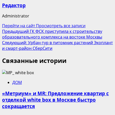
Редактор
Administrator
Перейти на сайт
Просмотреть все записи
Навигация
Предыдущий
ГК ФСК приступила к строительству
образовательного комплекса на востоке Москвы
записи
Следующий:
Урбан-тур в питомник растений Экоплант
и смарт-район СберСити
Связанные истории
ДОМ
«Метриум» и MR: Предложение квартир с
отделкой white box в Москве быстро
сокращается