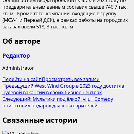
Общий объем ввода проектов ГК ФСК в 2023 году по
предварительным данным составил свыше 746,7 тыс.
кв. м. Кроме того, компании, входящие в группу
(МСУ-1 и Первый ДСК), в рамках работы на городских
заказах ввели 518, 3 тыс. кв. м.
Об авторе
Редактор
Administrator
Перейти на сайт
Просмотреть все записи
Навигация
Предыдущий
West Wind Group в 2023 году достигла
нулевой вакансии в своих бизнес-центрах
записи
Следующий:
Мультики под ёлкой: viju+ Comedy
приготовил подарок для юных зрителей
Связанные истории