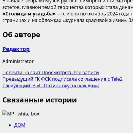
В начале февраля Музей русского импрессионизма пре
эстетов, главной темой творчества которых стала ди
«Столица и усадьба»
— с июня по октябрь 2024 года 
страницах и на обложках «журнала красивой жизни». 
Об авторе
Редактор
Administrator
Перейти на сайт
Просмотреть все записи
Навигация
Предыдущий
ГК ФСК подписала соглашение с Tele2
Следующий:
В «IL Патио» вкусно как дома
записи
Связанные истории
ДОМ