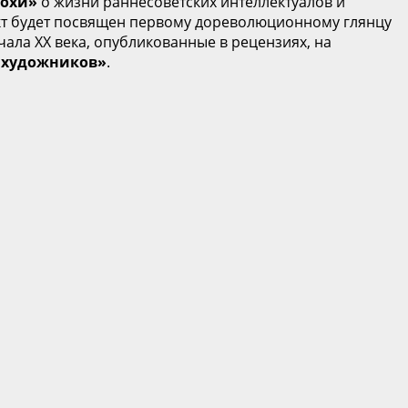
похи»
о жизни раннесоветских интеллектуалов и
ект будет посвящен первому дореволюционному глянцу
ала XX века, опубликованные в рецензиях, на
 художников»
.