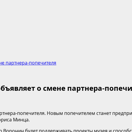
не партнера-попечителя
бъявляет о смене партнера-попеч
ртнера-попечителя. Новым попечителем станет предпр
ориса Минца.
р Воронин будет поддерживать проекты музея и способс