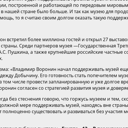
ции, построенной и работающей по передовым мировым 
 в нашей стране было больше. И так как музею для про
мощь, то я считаю своим долгом оказать такую поддерж
я он встретил более миллиона гостей и открыл 27 выстав
 страны. Среди партнеров музея —Государственная Трет
А.С. Пушкина, а также крупнейшие российские частные 
х.
изма: «Владимир Воронин начал поддерживать музей ещ
адежду Добычину. Его готовность стать попечителем муз
 в том числе провести запланированную и уже долгое 
ронин согласен со стратегией развития музея и доверя
сегда без стеснения говорю, что горжусь музеем и тем, ск
должной мере поддерживать музей, находясь вне страны
ет полноценно существовать и развиваться без участия 