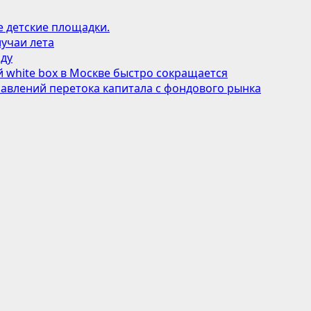
е детские площадки.
учаи лета
оду
 white box в Москве быстро сокращается
авлений перетока капитала с фондового рынка