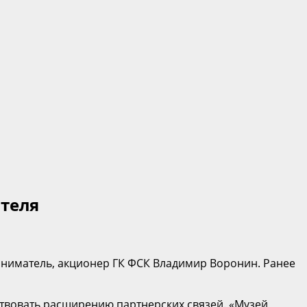
ителя
иниматель, акционер ГК ФСК Владимир Воронин. Ранее
твовать расширению партнерских связей. «Музей