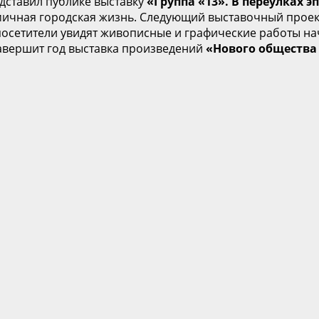
дставил публике выставку
«Группа «13». В переулках э
намичная городская жизнь. Следующий выставочный про
посетители увидят живописные и графические работы нач
Завершит год выставка произведений
«Нового общества