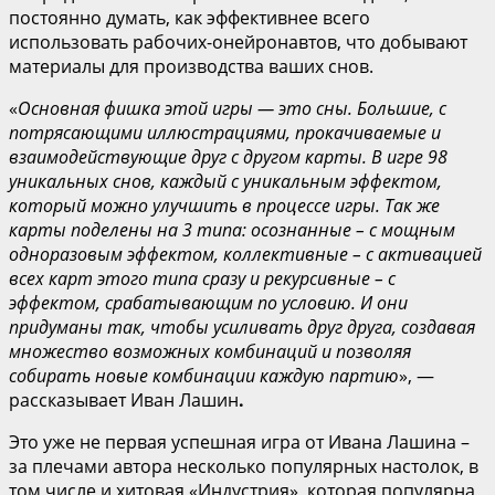
постоянно думать, как эффективнее всего
использовать рабочих-онейронавтов, что добывают
материалы для производства ваших снов.
«
Основная фишка этой игры — это сны. Боль
шие, с
потрясающими иллюстрациями, прокачиваемые и
взаимодействующие друг с другом карты. В игре 98
уникальных снов, каждый с уникальным эффектом,
который можно улучшить в процессе игры. Так же
карты поделены на 3 типа: осознанные – с мощным
одноразовым эф
фектом, коллективные – с активацией
всех карт этого типа сразу и рекурсивные – с
эффектом, срабатывающим по условию. И они
придуманы так, чтобы усиливать друг друга, создавая
множество возможных комбинаций и позволяя
собирать новые комбинации каждую партию
», —
рассказывает Иван Лашин
.
Это уже не первая успешная игра от Ивана Лашина –
за плечами автора несколько популярных настолок, в
том числе и хитовая «Индустрия», которая популярна