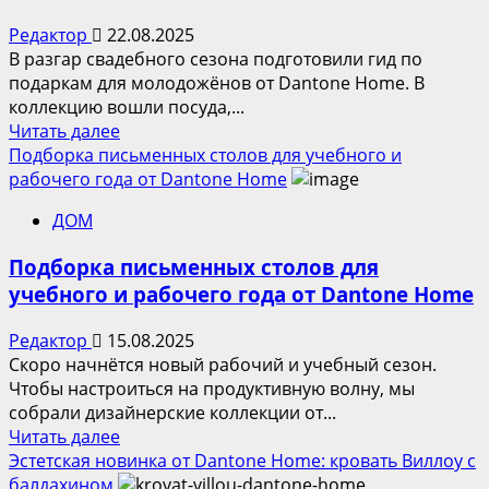
Редактор
22.08.2025
В разгар свадебного сезона подготовили гид по
подаркам для молодожёнов от Dantone Home. В
коллекцию вошли посуда,...
Прочитать
Читать далее
больше
Подборка письменных столов для учебного и
о
рабочего года от Dantone Home
Подборка
ДОМ
свадебных
подарков
Подборка письменных столов для
от
учебного и рабочего года от Dantone Home
Dantone
Home
Редактор
15.08.2025
Скоро начнётся новый рабочий и учебный сезон.
Чтобы настроиться на продуктивную волну, мы
собрали дизайнерские коллекции от...
Прочитать
Читать далее
больше
Эстетская новинка от Dantone Home: кровать Виллоу с
о
балдахином