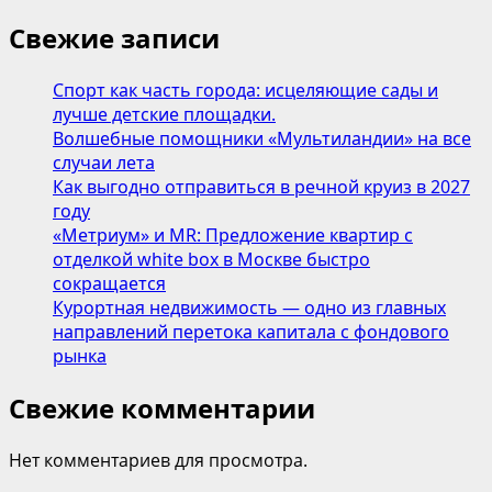
Новые
категории
Свежие записи
в
Dantone
Спорт как часть города: исцеляющие сады и
Home:
лучше детские площадки.
мебель
Волшебные помощники «Мультиландии» на все
для
случаи лета
ванных
Как выгодно отправиться в речной круиз в 2027
комнат
году
и
«Метриум» и MR: Предложение квартир с
аксессуары
отделкой white box в Москве быстро
для
сокращается
сервировки
Курортная недвижимость — одно из главных
направлений перетока капитала с фондового
рынка
Свежие комментарии
Нет комментариев для просмотра.