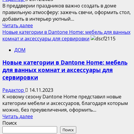
Виллоу
В преддверии праздников важно создать в доме
с
правильную атмосферу: зажечь свечи, оформить стол,
балдахином
добавить в интерьер уютный...
Прочитать
Читать далее
больше
Новые категории в Dantone Home: мебель для ванных
о
комнат и аксессуары для сервировки
Готовимся
ДОМ
к
Новому
Новые категории в Dantone Home: мебель
году:
для ванных комнат и аксессуары для
New
сервировки
Year
Edition
Редактор
14.11.2023
от
К новому сезону Dantone Home представил новые
Dantone
категории мебели и аксессуаров, благодаря которым
Home
можно, без преувеличения, оформить...
Прочитать
Читать далее
больше
Поиск
о
Поиск