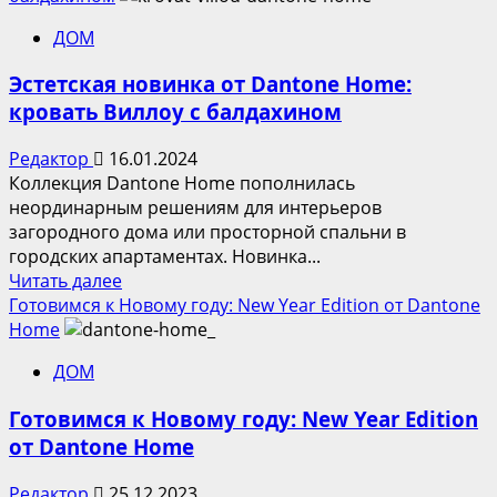
Подборка
ДОМ
письменных
столов
Эстетская новинка от Dantone Home:
для
кровать Виллоу с балдахином
учебного
и
Редактор
16.01.2024
рабочего
Коллекция Dantone Home пополнилась
года
неординарным решениям для интерьеров
от
загородного дома или просторной спальни в
Dantone
городских апартаментах. Новинка...
Home
Прочитать
Читать далее
больше
Готовимся к Новому году: New Year Edition от Dantone
о
Home
Эстетская
ДОМ
новинка
от
Готовимся к Новому году: New Year Edition
Dantone
от Dantone Home
Home:
кровать
Редактор
25.12.2023