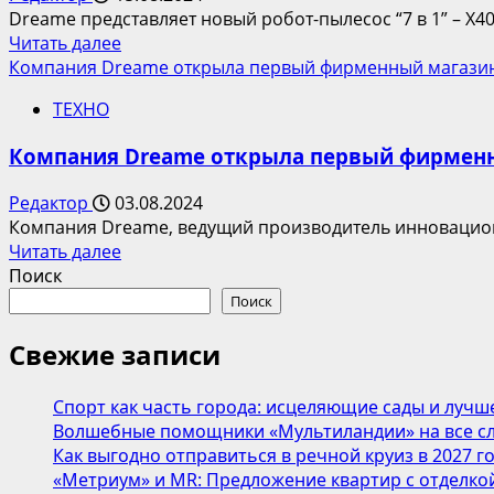
Dreame представляет новый робот-пылесос “7 в 1” – X4
Прочитать
Читать далее
больше
Компания Dreame открыла первый фирменный магазин
о
ТЕХНО
Dreame
X40
Компания Dreame открыла первый фирменн
Ultra
Complete:
Редактор
03.08.2024
безупречная
Компания Dreame, ведущий производитель инновационн
чистота
Прочитать
Читать далее
в
больше
Поиск
каждом
о
Поиск
уголке.
Компания
Dreame
Свежие записи
открыла
первый
Спорт как часть города: исцеляющие сады и лучш
фирменный
Волшебные помощники «Мультиландии» на все сл
магазин
Как выгодно отправиться в речной круиз в 2027 г
в
«Метриум» и MR: Предложение квартир с отделкой
России