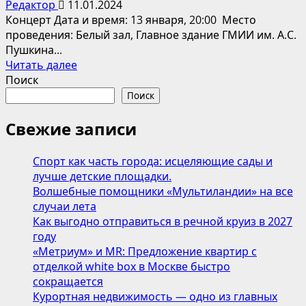
Редактор
11.01.2024
Концерт Дата и время: 13 января, 20:00 Место
проведения: Белый зал, Главное здание ГМИИ им. А.С.
Пушкина...
Прочитать
Читать далее
больше
Поиск
о
Поиск
Музыка
страны
Свежие записи
от
края
Спорт как часть города: исцеляющие сады и
и
лучше детские площадки.
до
Волшебные помощники «Мультиландии» на все
края
случаи лета
Как выгодно отправиться в речной круиз в 2027
году
«Метриум» и MR: Предложение квартир с
отделкой white box в Москве быстро
сокращается
Курортная недвижимость — одно из главных