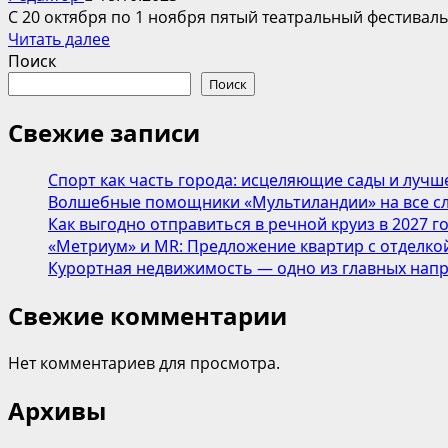
С 20 октября по 1 ноября пятый театральный фестиваль
Прочитать
Читать далее
больше
Поиск
о
Поиск
Театральный
фестиваль
Свежие записи
«Новые
люди»
Спорт как часть города: исцеляющие сады и лучш
в
Волшебные помощники «Мультиландии» на все сл
Калуге,
Как выгодно отправиться в речной круиз в 2027 г
Обнинске,
«Метриум» и MR: Предложение квартир с отделкой
Наро-
Курортная недвижимость — одно из главных напр
Фоминске
и
Свежие комментарии
Москве
Нет комментариев для просмотра.
Архивы