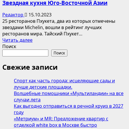
Звездная кухня Юго-Восточной Азии
Редактор
15.10.2023
25 ресторанов Пхукета, два из которых отмечены
звездами Michelin, вошли в рейтинг лучших
ресторанов мира. Тайский Пхукет...
Прочитать
Читать далее
больше
Поиск
о
Поиск
Звездная
кухня
Свежие записи
Юго-
Восточной
Спорт как часть города: исцеляющие сады и
Азии
лучше детские площадки.
Волшебные помощники «Мультиландии» на все
случаи лета
Как выгодно отправиться в речной круиз в 2027
году
«Метриум» и MR: Предложение квартир с
отделкой white box в Москве быстро