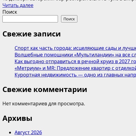
Прочитать
Читать далее
больше
Поиск
о
Поиск
День
рождения
Свежие записи
SIENA:Welcome
To
Спорт как часть города: исцеляющие сады и лучш
Burlesque!
Волшебные помощники «Мультиландии» на все сл
Как выгодно отправиться в речной круиз в 2027 г
«Метриум» и MR: Предложение квартир с отделкой
Курортная недвижимость — одно из главных напр
Свежие комментарии
Нет комментариев для просмотра.
Архивы
Август 2026