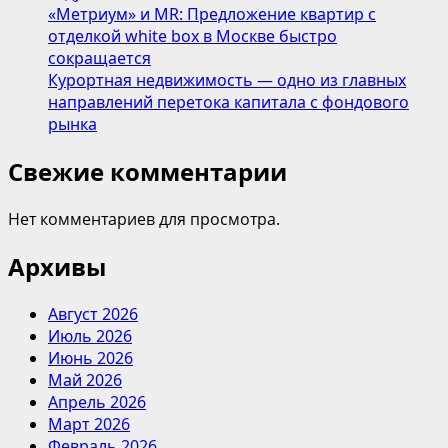
от
«Метриум» и MR: Предложение квартир с
переутомления
отделкой white box в Москве быстро
и
сокращается
упадка
Курортная недвижимость — одно из главных
сил
направлений перетока капитала с фондового
рынка
Свежие комментарии
Нет комментариев для просмотра.
Архивы
Август 2026
Июль 2026
Июнь 2026
Май 2026
Апрель 2026
Март 2026
Февраль 2026