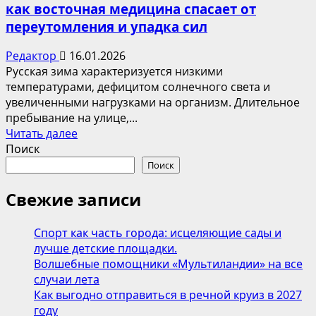
как восточная медицина спасает от
переутомления и упадка сил
Редактор
16.01.2026
Русская зима характеризуется низкими
температурами, дефицитом солнечного света и
увеличенными нагрузками на организм. Длительное
пребывание на улице,...
Прочитать
Читать далее
больше
Поиск
о
Поиск
Тайские
практики
Свежие записи
против
русской
Спорт как часть города: исцеляющие сады и
зимы:
лучше детские площадки.
как
Волшебные помощники «Мультиландии» на все
восточная
случаи лета
медицина
Как выгодно отправиться в речной круиз в 2027
спасает
году