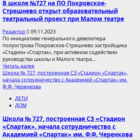
В школе №727 на ПО Покровское-
Стрешнево открыт образовательный
театральный проект при Малом театре
Редактор
09.11.2023
По инициативе генерального девелопера
полуострова Покровское-Стрешнево застройщика
«Стадион «Спартак», при активном содействии
руководства школы и Малого театра...
Прочитать
Читать далее
больше
Школа № 727, построенная СЗ «Стадион «Спартак»,
о
начала сотрудничество с Академией «Спартак» им.
В
Ф.Ф. Черенкова
школе
ДЕТИ
№727
ДОМ
на
ПО
Школа № 727, построенная СЗ «Стадион
Покровское-
«Спартак», начала сотрудничество с
Стрешнево
Академией «Спартак» им. Ф.Ф. Черенкова
открыт