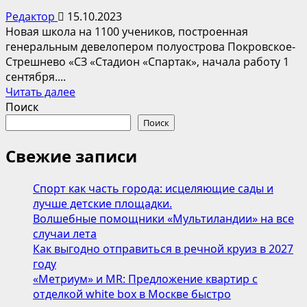
образовательный
Редактор
15.10.2023
театральный
Новая школа на 1100 учеников, построенная
проект
генеральным девелопером полуострова Покровское-
при
Стрешнево «СЗ «Стадион «Спартак», начала работу 1
Малом
сентября....
театре
Прочитать
Читать далее
больше
Поиск
о
Поиск
Школа
№
Свежие записи
727,
построенная
Спорт как часть города: исцеляющие сады и
СЗ
лучше детские площадки.
«Стадион
Волшебные помощники «Мультиландии» на все
«Спартак»,
случаи лета
начала
Как выгодно отправиться в речной круиз в 2027
сотрудничество
году
с
«Метриум» и MR: Предложение квартир с
Академией
отделкой white box в Москве быстро
«Спартак»