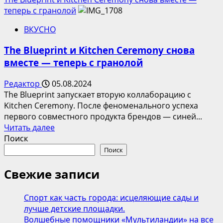
о
теперь с гранолой
Коллаборация
ВКУСНО
AФINA
x
The Blueprint и Kitchen Ceremony снова
The
вместе — теперь с гранолой
Blueprint:
авторский
Редактор
05.08.2024
сет
The Blueprint запускает вторую коллаборацию с
мини-
Kitchen Ceremony. После феноменального успеха
коктейлей
первого совместного продукта брендов — синей...
—
Прочитать
Читать далее
«шортов»
больше
Поиск
о
Поиск
The
Blueprint
Свежие записи
и
Kitchen
Спорт как часть города: исцеляющие сады и
Ceremony
лучше детские площадки.
снова
Волшебные помощники «Мультиландии» на все