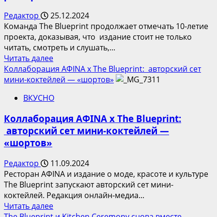
Редактор
25.12.2024
Команда The Blueprint продолжает отмечать 10-летие
проекта, доказывая, что издание стоит не только
читать, смотреть и слушать,...
Прочитать
Читать далее
больше
Коллаборация AФINA x The Blueprint: авторский сет
о
мини-коктейлей — «шортов»
The
ВКУСНО
Blueprint
запускает
Коллаборация AФINA x The Blueprint:
новогодние
авторский сет мини-коктейлей —
сеты
«шортов»
с
ресторанами
Редактор
11.09.2024
по
Ресторан AФINA и издание о моде, красоте и культуре
всей
The Blueprint запускают авторский сет мини-
России
коктейлей. Редакция онлайн-медиа...
Прочитать
Читать далее
больше
The Blueprint и Kitchen Ceremony снова вместе —