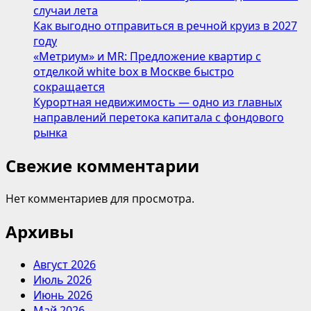
вместе
случаи лета
—
Как выгодно отправиться в речной круиз в 2027
теперь
году
с
«Метриум» и MR: Предложение квартир с
гранолой
отделкой white box в Москве быстро
сокращается
Курортная недвижимость — одно из главных
направлений перетока капитала с фондового
рынка
Свежие комментарии
Нет комментариев для просмотра.
Архивы
Август 2026
Июль 2026
Июнь 2026
Май 2026