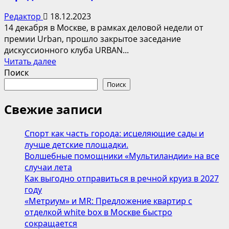
Редактор
18.12.2023
14 декабря в Москве, в рамках деловой недели от
премии Urban, прошло закрытое заседание
дискуссионного клуба URBAN...
Прочитать
Читать далее
больше
Поиск
о
Поиск
От
городов
Свежие записи
будущего
к
Спорт как часть города: исцеляющие сады и
устойчивым
лучше детские площадки.
городам
Волшебные помощники «Мультиландии» на все
настоящего
случаи лета
Как выгодно отправиться в речной круиз в 2027
году
«Метриум» и MR: Предложение квартир с
отделкой white box в Москве быстро
сокращается