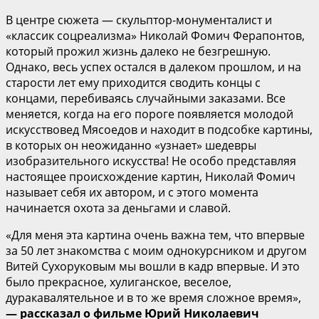
В центре сюжета — скульптор-монументалист и
«классик соцреализма» Николай Фомич Ферапонтов,
который прожил жизнь далеко не безгрешную.
Однако, весь успех остался в далеком прошлом, и на
старости лет ему приходится сводить концы с
концами, перебиваясь случайными заказами. Все
меняется, когда на его пороге появляется молодой
искусствовед Мясоедов и находит в подсобке картины,
в которых он неожиданно «узнает» шедевры
изобразительного искусства! Не особо представляя
настоящее происхождение картин, Николай Фомич
называет себя их автором, и с этого момента
начинается охота за деньгами и славой.
«Для меня эта картина очень важна тем, что впервые
за 50 лет знакомства с моим однокурсником и другом
Витей Сухоруковым мы вошли в кадр впервые. И это
было прекрасное, хулиганское, веселое,
дуракавалятельное и в то же время сложное время»,
— рассказал о фильме Юрий Николаевич