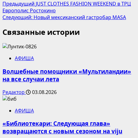
Навигация
Предыдущий
JUST CLOTHES FASHION WEEKEND в ТРЦ
Европолис Ростокино
записи
Следующий:
Новый мексиканский гастробар MASA
Связанные истории
АФИША
Волшебные помощники «Мультиландии»
на все случаи лета
Редактор
03.08.2026
АФИША
«Библиотекари: Следующая глава»
возвращаются с новым сезоном на viju