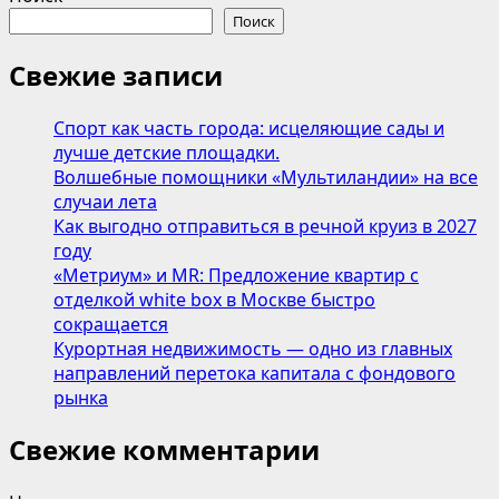
о
Поиск
GloraX
запускает
Свежие записи
в
продажу
Спорт как часть города: исцеляющие сады и
меблировку
лучше детские площадки.
и
Волшебные помощники «Мультиландии» на все
бытовую
случаи лета
технику
Как выгодно отправиться в речной круиз в 2027
году
«Метриум» и MR: Предложение квартир с
отделкой white box в Москве быстро
сокращается
Курортная недвижимость — одно из главных
направлений перетока капитала с фондового
рынка
Свежие комментарии