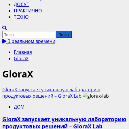
ДОСУГ
ПРАКТИЧНО
ТЕХНО
Найти:
В реальном времени
Главная
GloraX
GloraX
GloraX запускает уникальную лабораторию
продуктовых решений – GloraX Lab
ДОМ
GloraX запускает уникальную лабораторию
продуктовых решений – GloraX Lab