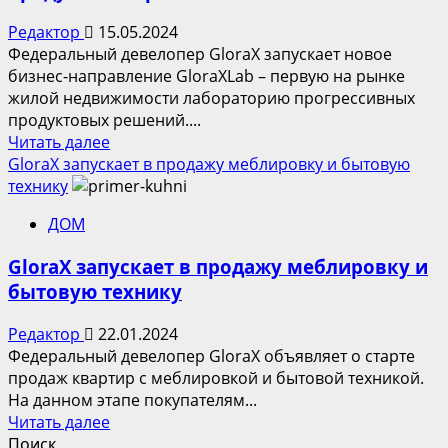
Редактор
15.05.2024
Федеральный девелопер GloraX запускает новое
бизнес-направление GloraXLab – первую на рынке
жилой недвижимости лабораторию прогрессивных
продуктовых решений....
Прочитать
Читать далее
больше
GloraX запускает в продажу меблировку и бытовую
о
технику
GloraX
ДОМ
запускает
уникальную
GloraX запускает в продажу меблировку и
лабораторию
бытовую технику
продуктовых
решений
Редактор
22.01.2024
–
Федеральный девелопер GloraX объявляет о старте
GloraX
продаж квартир с меблировкой и бытовой техникой.
Lab
На данном этапе покупателям...
Прочитать
Читать далее
больше
Поиск