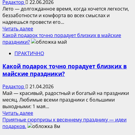
Редактор
22.06.2026
Лето — долгожданное время, когда хочется легкости,
беззаботности и комфорта во всех смыслах и
надеешься провести его...
Прочитать
Читать далее
больше
Какой подарок точно порадует близких в майские
о
праздники?
Как
ПРАКТИЧНО
сделать
лето
Какой подарок точно порадует близких в
комфортным
майские праздники?
Редактор
21.04.2026
Май — красивый, радостный и богатый на праздники
месяц. Любимые всеми праздники с большими
выходными: 1 мая...
Прочитать
Читать далее
больше
Приятные сюрпризы к весеннему празднику — идеи
о
подарков.
Какой