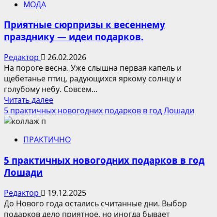
МОДА
подарок
точно
Приятные сюрпризы к весеннему
порадует
празднику — идеи подарков.
близких
в
Редактор
26.02.2026
майские
На пороге весна. Уже слышна первая капель и
праздники?
щебетанье птиц, радующихся яркому солнцу и
голубому небу. Совсем...
Прочитать
Читать далее
больше
5 практичных новогодних подарков в год Лошади
о
Приятные
ПРАКТИЧНО
сюрпризы
к
5 практичных новогодних подарков в год
весеннему
Лошади
празднику
—
Редактор
19.12.2025
идеи
До Нового года остались считанные дни. Выбор
подарков.
подарков дело приятное, но иногда бывает