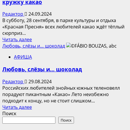
кружку какао
Редактор
24.09.2024
В субботу, 28 сентября, в парке культуры и отдыха
«Красная Пресня» всех любителей какао ждёт тёплый
сюрприз...
Прочитать
Читать далее
больше
Любовь, слёзы и… шоколад
о
АФИША
В
Москве
Любовь, слёзы и… шоколад
приготовят
самую
Редактор
29.08.2024
большую
Российских любителей знойных южных теленовелл
кружку
порадуют пикантным «Какао» Лето неизбежно
какао
подходит к концу, но не стоит слишком...
Прочитать
Читать далее
больше
Поиск
о
Поиск
Любовь,