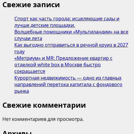
слёзы
Свежие записи
и…
шоколад
Спорт как часть города: исцеляющие сады и
лучше детские площадки.
Волшебные помощники «Мультиландии» на все
случаи лета
Как выгодно отправиться в речной круиз в 2027
году
«Метриум» и MR: Предложение квартир с
отделкой white box в Москве быстро
сокращается
Курортная недвижимость — одно из главных
направлений перетока капитала с фондового
рынка
Свежие комментарии
Нет комментариев для просмотра.
Архивы